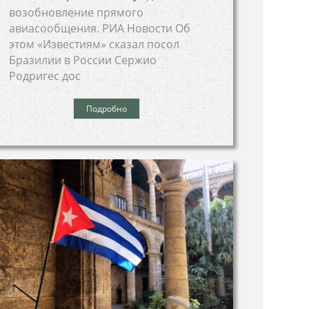
возобновление прямого
авиасообщения. РИА Новости Об
этом «Известиям» сказал посол
Бразилии в России Сержио
Родригес дос
Подробно