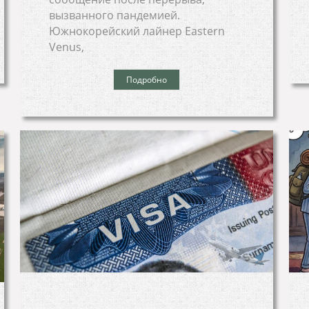
вызванного пандемией.
Южнокорейский лайнер Eastern
Venus,
Подробно