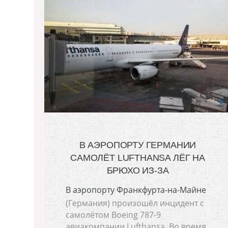
В АЭРОПОРТУ ГЕРМАНИИ
САМОЛЁТ LUFTHANSA ЛЁГ НА
БРЮХО ИЗ-ЗА
В аэропорту Франкфурта-на-Майне
(Германия) произошёл инцидент с
самолётом Boeing 787-9
авиакомпании Lufthansa. Во время