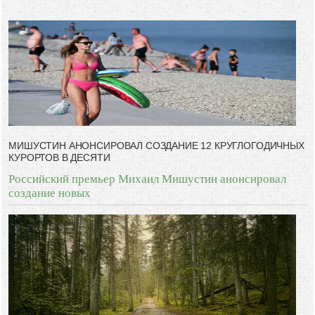
-- Лучшее, что можно сделать с хорошим советом, это пропустить его
мимо ушей. Он никогда не бывает полезен никому, кроме того, кто его
дал.
-- Люблю давать советы и очень не люблю, когда их дают мне.
МИШУСТИН АНОНСИРОВАЛ СОЗДАНИЕ 12 КРУГЛОГОДИЧНЫХ
КУРОРТОВ В ДЕСЯТИ
Российский премьер Михаил Мишустин анонсировал
создание новых