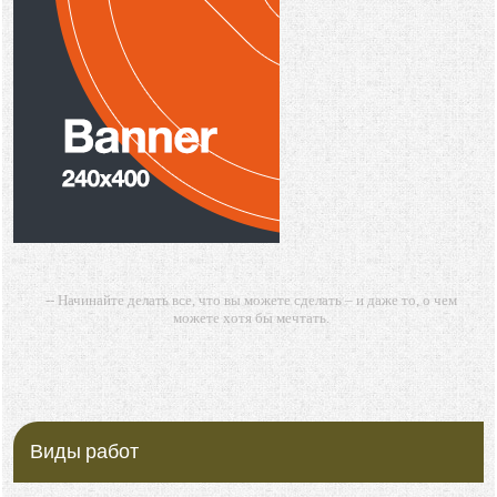
-- Начинайте делать все, что вы можете сделать – и даже то, о чем
можете хотя бы мечтать.
-- Все дело в мыслях. Мысль — начало всего. И мыслями можно
управлять. И поэтому главное дело совершенствования: работать над
мыслями.
-- Идите уверенно по направлению к мечте. Живите той жизнью,
которую вы сами себе придумали.
Виды работ
-- Самое большое богатство — это ум. Самая большая нищета —
глупость. Из всех страхов самый пугающий — самолюбование.