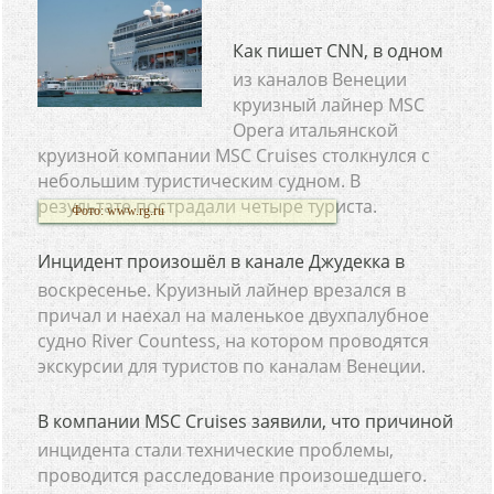
Как пишет CNN, в одном
из каналов Венеции
круизный лайнер MSC
Opera итальянской
круизной компании MSC Cruises столкнулся с
небольшим туристическим судном. В
результате пострадали четыре туриста.
Фото: www.rg.ru
Инцидент произошёл в канале Джудекка в
воскресенье. Круизный лайнер врезался в
причал и наехал на маленькое двухпалубное
судно River Countess, на котором проводятся
экскурсии для туристов по каналам Венеции.
В компании MSC Cruises заявили, что причиной
инцидента стали технические проблемы,
проводится расследование произошедшего.