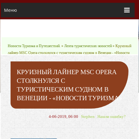
Меню
Новости Туризма и Путешествий.
»
Лента туристических новостей
» Круизный
лайнер MSC Opera столкнулся с туристическим судном в Венеции - «Новости
туризма»
КРУИЗНЫЙ ЛАЙНЕР MSC OPERA
СТОЛКНУЛСЯ С
ТУРИСТИЧЕСКИМ СУДНОМ В
ВЕНЕЦИИ - «НОВОСТИ ТУРИЗМА»
4-06-2019, 06:00
Stephen
Нашли ошибку?