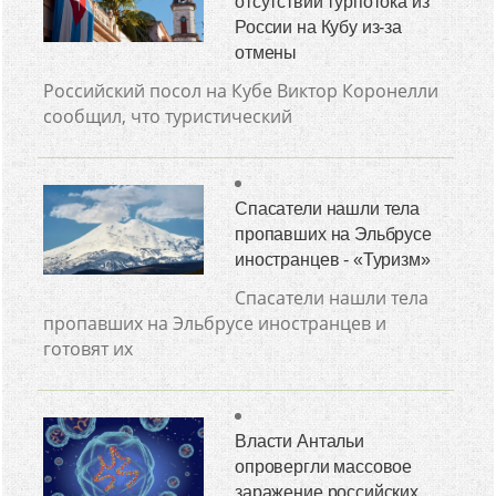
отсутствии турпотока из
России на Кубу из-за
отмены
Российский посол на Кубе Виктор Коронелли
сообщил, что туристический
Спасатели нашли тела
пропавших на Эльбрусе
иностранцев - «Туризм»
Спасатели нашли тела
пропавших на Эльбрусе иностранцев и
готовят их
Власти Антальи
опровергли массовое
заражение российских