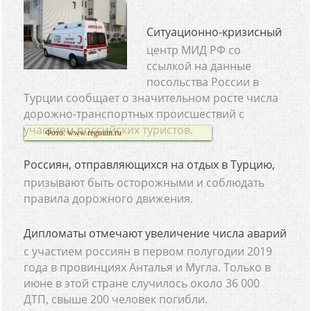
Ситуационно-кризисный
центр МИД РФ со
ссылкой на данные
посольства России в
Турции сообщает о значительном росте числа
дорожно-транспортных происшествий с
участием российских туристов.
Фото: www.regnum.ru
Россиян, отправляющихся на отдых в Турцию,
призывают быть осторожными и соблюдать
правила дорожного движения.
Дипломаты отмечают увеличение числа аварий
с участием россиян в первом полугодии 2019
года в провинциях Анталья и Мугла. Только в
июне в этой стране случилось около 36 000
ДТП, свыше 200 человек погибли.