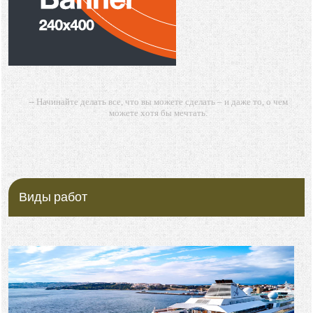
-- Начинайте делать все, что вы можете сделать – и даже то, о чем
можете хотя бы мечтать.
-- Все дело в мыслях. Мысль — начало всего. И мыслями можно
управлять. И поэтому главное дело совершенствования: работать над
мыслями.
-- Идите уверенно по направлению к мечте. Живите той жизнью,
которую вы сами себе придумали.
Виды работ
-- Самое большое богатство — это ум. Самая большая нищета —
глупость. Из всех страхов самый пугающий — самолюбование.
-- Лучшее, что можно сделать с хорошим советом, это пропустить его
мимо ушей. Он никогда не бывает полезен никому, кроме того, кто его
дал.
-- Люблю давать советы и очень не люблю, когда их дают мне.