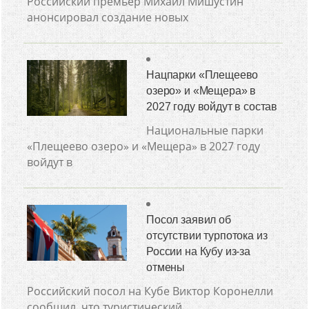
Российский премьер Михаил Мишустин
анонсировал создание новых
Нацпарки «Плещеево
озеро» и «Мещера» в
2027 году войдут в состав
Национальные парки
«Плещеево озеро» и «Мещера» в 2027 году
войдут в
Посол заявил об
отсутствии турпотока из
России на Кубу из-за
отмены
Российский посол на Кубе Виктор Коронелли
сообщил, что туристический