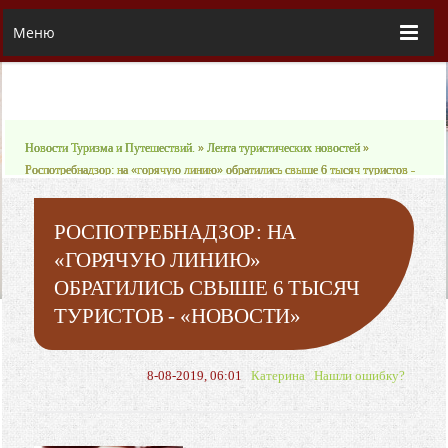
Меню
Новости Туризма и Путешествий.
»
Лента туристических новостей
»
Роспотребнадзор: на «горячую линию» обратились свыше 6 тысяч туристов -
«Новости»
РОСПОТРЕБНАДЗОР: НА
«ГОРЯЧУЮ ЛИНИЮ»
ОБРАТИЛИСЬ СВЫШЕ 6 ТЫСЯЧ
ТУРИСТОВ - «НОВОСТИ»
8-08-2019, 06:01
Катерина
Нашли ошибку?