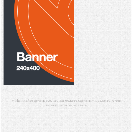
-- Начинайте делать все, что вы можете сделать – и даже то, о чем
можете хотя бы мечтать.
-- Все дело в мыслях. Мысль — начало всего. И мыслями можно
управлять. И поэтому главное дело совершенствования: работать над
мыслями.