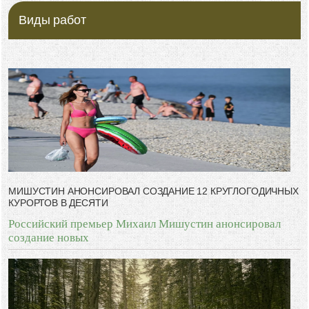
-- Идите уверенно по направлению к мечте. Живите той жизнью,
которую вы сами себе придумали.
Виды работ
-- Самое большое богатство — это ум. Самая большая нищета —
глупость. Из всех страхов самый пугающий — самолюбование.
-- Лучшее, что можно сделать с хорошим советом, это пропустить его
мимо ушей. Он никогда не бывает полезен никому, кроме того, кто его
дал.
-- Люблю давать советы и очень не люблю, когда их дают мне.
МИШУСТИН АНОНСИРОВАЛ СОЗДАНИЕ 12 КРУГЛОГОДИЧНЫХ
КУРОРТОВ В ДЕСЯТИ
Российский премьер Михаил Мишустин анонсировал
создание новых