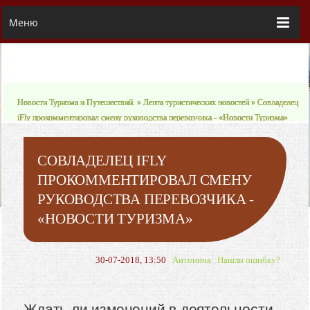
Меню
Новости Туризма и Путешествий.
»
Лента туристических новостей
» Совладелец
iFly прокомментировал смену руководства перевозчика - «Новости Туризма»
СОВЛАДЕЛЕЦ IFLY
ПРОКОММЕНТИРОВАЛ СМЕНУ
РУКОВОДСТВА ПЕРЕВОЗЧИКА -
«НОВОСТИ ТУРИЗМА»
30-07-2018, 13:50
Антонина
Нашли ошибку?
Ждать ли изменений в деятельности