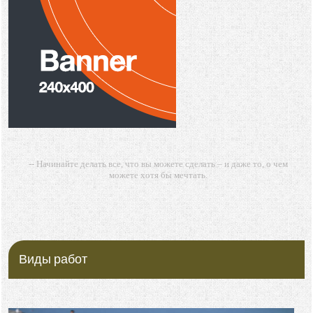
-- Начинайте делать все, что вы можете сделать – и даже то, о чем
можете хотя бы мечтать.
-- Все дело в мыслях. Мысль — начало всего. И мыслями можно
управлять. И поэтому главное дело совершенствования: работать над
мыслями.
-- Идите уверенно по направлению к мечте. Живите той жизнью,
которую вы сами себе придумали.
Виды работ
-- Самое большое богатство — это ум. Самая большая нищета —
глупость. Из всех страхов самый пугающий — самолюбование.
-- Лучшее, что можно сделать с хорошим советом, это пропустить его