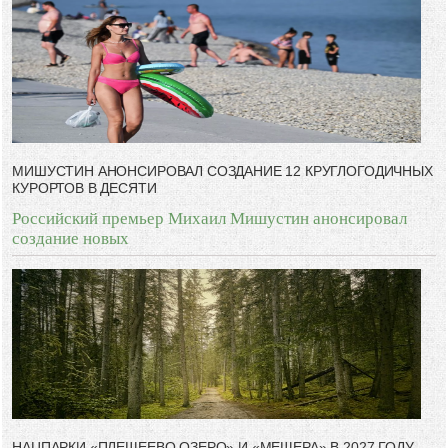
мимо ушей. Он никогда не бывает полезен никому, кроме того, кто его
дал.
-- Люблю давать советы и очень не люблю, когда их дают мне.
МИШУСТИН АНОНСИРОВАЛ СОЗДАНИЕ 12 КРУГЛОГОДИЧНЫХ
КУРОРТОВ В ДЕСЯТИ
Российский премьер Михаил Мишустин анонсировал
создание новых
НАЦПАРКИ «ПЛЕЩЕЕВО ОЗЕРО» И «МЕЩЕРА» В 2027 ГОДУ