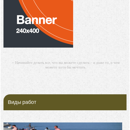
-- Начинайте делать все, что вы можете сделать – и даже то, о чем
можете хотя бы мечтать.
-- Все дело в мыслях. Мысль — начало всего. И мыслями можно
управлять. И поэтому главное дело совершенствования: работать над
мыслями.
-- Идите уверенно по направлению к мечте. Живите той жизнью,
которую вы сами себе придумали.
Виды работ
-- Самое большое богатство — это ум. Самая большая нищета —
глупость. Из всех страхов самый пугающий — самолюбование.
-- Лучшее, что можно сделать с хорошим советом, это пропустить его
мимо ушей. Он никогда не бывает полезен никому, кроме того, кто его