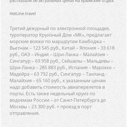
рассказали об актуальных ценах на крымский отдых.
HotLine.travel
Третий дежурный по электронной площадке,
туроператор Круизный Дом «МК», предлагает
морские вояжи по маршрутам Камбоджа –
Вьетнам – 123 545 руб., Китай – Япония – 33 618
руб., ОАЭ – Индия – Шри-Ланка – Малайзия –
Сингапур – 69 958 руб., Сейшелы – Мальдивы –
Шри-Ланка – 285 883 руб., Испания – Марокко –
Мадейра – 63 792 руб., Сингапур – Таиланд -
Малайзия – 65 160 руб., к указанным ценам
надо добавить стоимость авиаперелетов в
порты. Есть также недельный круиз по
водоемам России – от Санкт-Петербурга до
Москвы – 23 300 руб. + проезд в порт
отправления.