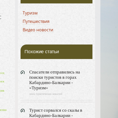
Туризм
С
Путешествия
Видео новости
Похожие статьи
Спасатели отправились на
ice.
поиски туристов в горах
нки.
Кабардино-Балкарии -
«Туризм»
нам.
лента туристических новостей
Турист сорвался со скалы в
изма
Кабардино-Балкарии -