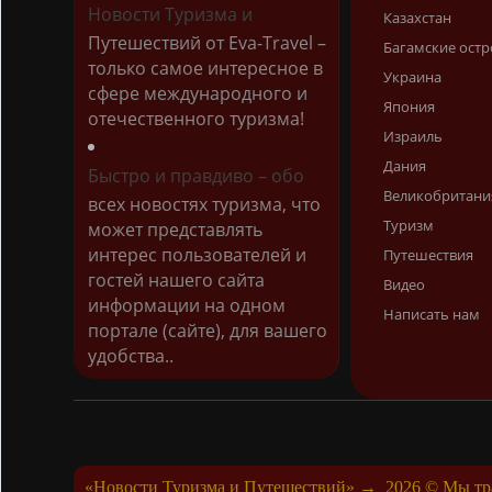
Новости Туризма и
Казахстан
Путешествий от Eva-Travel –
Багамские остр
только самое интересное в
Украина
сфере международного и
Япония
отечественного туризма!
Израиль
Дания
Быстро и правдиво – обо
Великобритани
всех новостях туризма, что
Туризм
может представлять
интерес пользователей и
Путешествия
гостей нашего сайта
Видео
информации на одном
Написать нам
портале (сайте), для вашего
удобства..
«Новости Туризма и Путешествий»
→
2026
© Мы тра