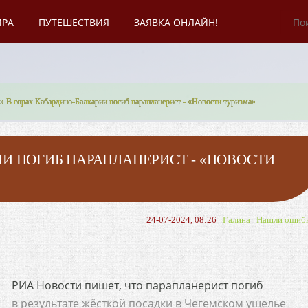
ИРА
ПУТЕШЕСТВИЯ
ЗАЯВКА ОНЛАЙН!
» В горах Кабардино-Балкарии погиб парапланерист - «Новости туризма»
ИИ ПОГИБ ПАРАПЛАНЕРИСТ - «НОВОСТИ
24-07-2024, 08:26
Галина
Нашли ошиб
РИА Новости пишет, что парапланерист погиб
в результате жёсткой посадки в Чегемском ущелье