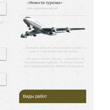
«Новости туризма»
лента туристических новостей
ку?
-- Начинайте делать все, что вы можете сделать – и
даже то, о чем можете хотя бы мечтать.
-- Все дело в мыслях. Мысль — начало всего. И
мыслями можно управлять. И поэтому главное
дело совершенствования: работать над мыслями.
-- Идите уверенно по направлению к мечте. Живите
той жизнью, которую вы сами себе придумали.
-- Самое большое богатство — это ум. Самая
большая нищета — глупость. Из всех страхов
самый пугающий — самолюбование.
Виды работ
-- Лучшее, что можно сделать с хорошим советом,
это пропустить его мимо ушей. Он никогда не
бывает полезен никому, кроме того, кто его дал.