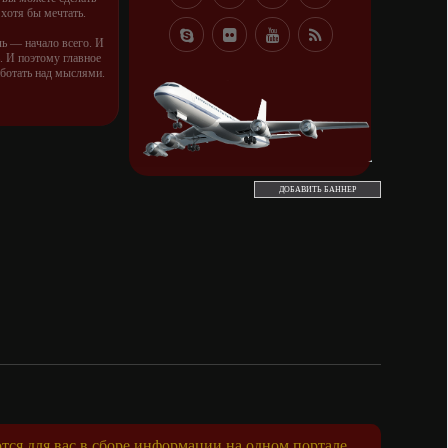
 хотя бы мечтать.
ль — начало всего. И
 И поэтому главное
аботать над мыслями.
правлению к мечте.
орую вы сами себе
и.
во — это ум. Самая
ь. Из всех страхов
ДОБАВИТЬ БАННЕР
амолюбование.
ть с хорошим советом,
ушей. Он никогда не
е того, кто его дал.
чень не люблю, когда
не.
ся для вас в сборе информации на одном портале