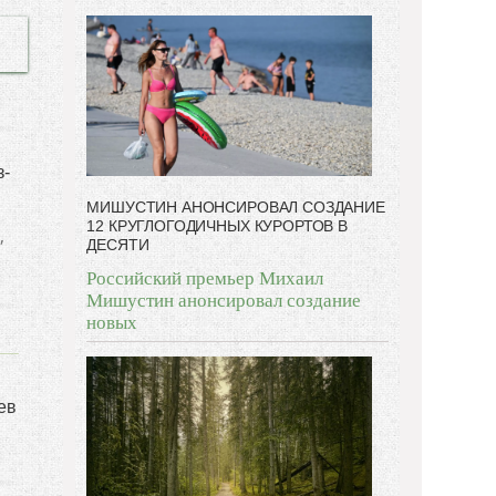
-- Люблю давать советы и очень не люблю, когда их
дают мне.
з-
МИШУСТИН АНОНСИРОВАЛ СОЗДАНИЕ
12 КРУГЛОГОДИЧНЫХ КУРОРТОВ В
,
ДЕСЯТИ
Российский премьер Михаил
Мишустин анонсировал создание
новых
ев