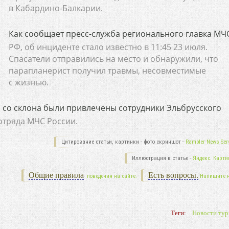
в Кабардино-Балкарии.
Как сообщает пресс-служба регионального главка МЧ
РФ, об инциденте стало известно в 11:45 23 июля.
Спасатели отправились на место и обнаружили, что
парапланерист получил травмы, несовместимые
с жизнью.
о со склона были привлечены сотрудники Эльбрусского
отряда МЧС России.
Цитирование статьи, картинки - фото скриншот -
Rambler News Serv
Иллюстрация к статье -
Яндекс. Карти
Общие правила
Есть вопросы.
поведения на сайте.
Напишите 
Теги:
Новости тур