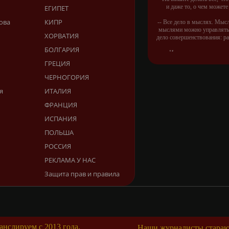
и даже то, о чем можете
ЕГИПЕТ
ова
КИПР
-- Все дело в мыслях. Мыс
мыслями можно управлять.
ХОРВАТИЯ
дело совершенствования: р
БОЛГАРИЯ
-- Идите уверенно по на
Живите той жизнью, кот
ГРЕЦИЯ
придумал
ЧЕРНОГОРИЯ
-- Самое большое богатст
я
ИТАЛИЯ
большая нищета — глупост
самый пугающий — с
ФРАНЦИЯ
-- Лучшее, что можно сдела
ИСПАНИЯ
это пропустить его мимо 
бывает полезен никому, кром
ПОЛЬША
-- Люблю давать советы и о
РОССИЯ
их дают м
РЕКЛАМА У НАС
Защита прав и правила
нслируем с 2013 года,
Наши журналисты старают