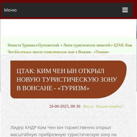
Меню
Новости Туризма и Путешествий.
»
Лента туристических новостей
» ЦТАК: Ким
Чен Ын открыл новую туристическую зону в Вонсане - «Туризм»
ЦТАК: КИМ ЧЕН ЫН ОТКРЫЛ
НОВУЮ ТУРИСТИЧЕСКУЮ ЗОНУ
В ВОНСАНЕ - «ТУРИЗМ»
26-06-2025, 09:30
Васса
Нашли ошибку?
Лидер КНДР Ким Чен Ын торжественно открыл
масштабную прибрежную туристическую зону на