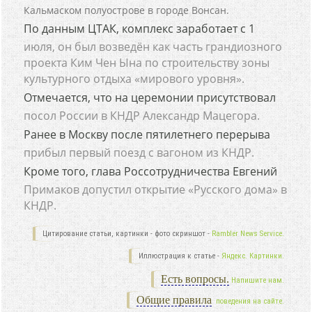
Кальмаском полуострове в городе Вонсан.
По данным ЦТАК, комплекс заработает с 1
июля, он был возведён как часть грандиозного
проекта Ким Чен Ына по строительству зоны
культурного отдыха «мирового уровня».
Отмечается, что на церемонии присутствовал
посол России в КНДР Александр Мацегора.
Ранее в Москву после пятилетнего перерыва
прибыл первый поезд с вагоном из КНДР.
Кроме того, глава Россотрудничества Евгений
Примаков допустил открытие «Русского дома» в
КНДР.
Цитирование статьи, картинки - фото скриншот -
Rambler News Service.
Иллюстрация к статье -
Яндекс. Картинки.
Есть вопросы.
Напишите нам.
Общие правила
поведения на сайте.