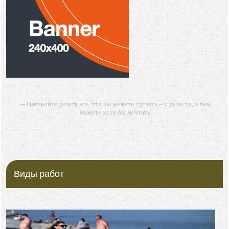
-- Начинайте делать все, что вы можете сделать – и даже то, о чем
можете хотя бы мечтать.
-- Все дело в мыслях. Мысль — начало всего. И мыслями можно
управлять. И поэтому главное дело совершенствования: работать над
мыслями.
-- Идите уверенно по направлению к мечте. Живите той жизнью,
которую вы сами себе придумали.
Виды работ
-- Самое большое богатство — это ум. Самая большая нищета —
глупость. Из всех страхов самый пугающий — самолюбование.
-- Лучшее, что можно сделать с хорошим советом, это пропустить его
мимо ушей. Он никогда не бывает полезен никому, кроме того, кто его
дал.