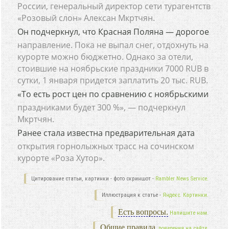
России, генеральный директор сети турагентств
«Розовый слон» Алексан Мкртчян.
Он подчеркнул, что Красная Поляна — дорогое
направление. Пока не выпал снег, отдохнуть на
курорте можно бюджетно. Однако за отели,
стоившие на ноябрьские праздники 7000 RUB в
сутки, 1 января придется заплатить 20 тыс. RUB.
«То есть рост цен по сравнению с ноябрьскими
праздниками будет 300 %», — подчеркнул
Мкртчян.
Ранее стала известна предварительная дата
открытия горнолыжных трасс на сочинском
курорте «Роза Хутор».
Цитирование статьи, картинки - фото скриншот -
Rambler News Service.
Иллюстрация к статье -
Яндекс. Картинки.
Есть вопросы.
Напишите нам.
Общие правила
поведения на сайте.