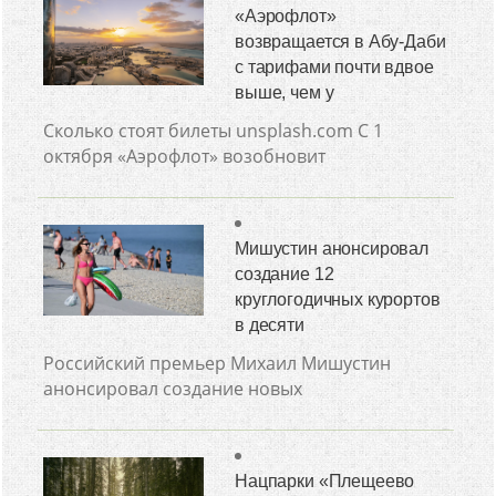
«Аэрофлот»
возвращается в Абу-Даби
с тарифами почти вдвое
выше, чем у
Сколько стоят билеты unsplash.com С 1
октября «Аэрофлот» возобновит
Мишустин анонсировал
создание 12
круглогодичных курортов
в десяти
Российский премьер Михаил Мишустин
анонсировал создание новых
Нацпарки «Плещеево