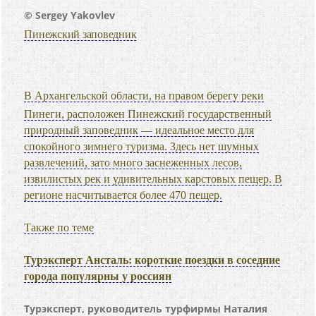
© Sergey Yakovlev
Пинежский заповедник
В Архангельской области, на правом берегу реки
Пинеги, расположен Пинежский государственный
природный заповедник — идеальное место для
спокойного зимнего туризма. Здесь нет шумных
развлечений, зато много заснеженных лесов,
извилистых рек и удивительных карстовых пещер. В
регионе насчитывается более 470 пещер.
Также по теме
Турэксперт Ансталь: короткие поездки в соседние
города популярны у россиян
Турэксперт, руководитель турфирмы Наталия