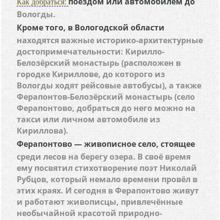
поездом или автомобилем до
Как добраться:
Вологды.
Кроме того, в Вологодской области
находятся важные историко-архитектурные
достопримечательности: Кирилло-
Белозёрский монастырь (расположен в
городке Кириллове, до которого из
Вологды ходят рейсовые автобусы), а также
Ферапонтов-Белозёрский монастырь (село
Ферапонтово, добраться до него можно на
такси или личном автомобиле из
Кириллова).
Ферапонтово — живописное село, стоящее
среди лесов на берегу озера. В своё время
ему посвятил стихотворение поэт Николай
Рубцов, который немало времени провёл в
этих краях. И сегодня в Ферапонтово живут
и работают живописцы, привлечённые
необычайной красотой природно-