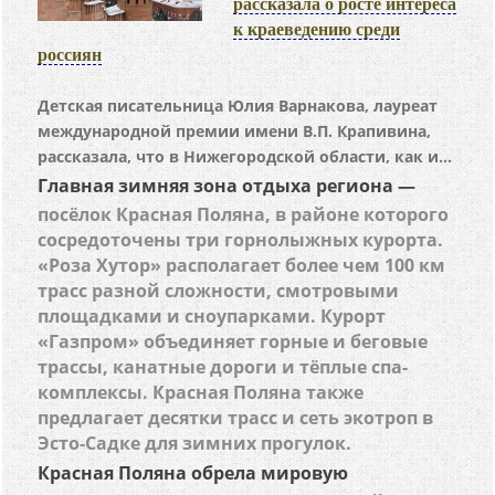
рассказала о росте интереса
к краеведению среди
россиян
Детская писательница Юлия Варнакова, лауреат
международной премии имени В.П. Крапивина,
рассказала, что в Нижегородской области, как и...
Главная зимняя зона отдыха региона —
посёлок Красная Поляна, в районе которого
сосредоточены три горнолыжных курорта.
«Роза Хутор» располагает более чем 100 км
трасс разной сложности, смотровыми
площадками и сноупарками. Курорт
«Газпром» объединяет горные и беговые
трассы, канатные дороги и тёплые спа-
комплексы. Красная Поляна также
предлагает десятки трасс и сеть экотроп в
Эсто-Садке для зимних прогулок.
Красная Поляна обрела мировую