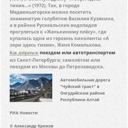
тихие…» (1972). Так, в городе
Медвежьегорске можно посетить
знаменитую голубятню Василия Кузякина,
а в районе Рускеальских водопадов
прогуляться к «Женькиному плёсу», где
купалась одна из героинь киноленты «А
зори здесь тихие», Женя Комелькова.
поездом или автотранспортом
Как добраться:
из Санкт-Петербурга; самолётом или
поездом из Москвы до Петрозаводска.
Автомобильная дорога
"Чуйский тракт" в
Онгудайском районе
Республики Алтай
РИА Новости
© Александр Кряжев