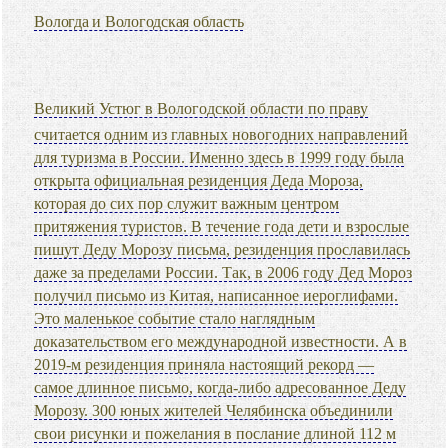
Вологда и Вологодская область
Великий Устюг в Вологодской области по праву
считается одним из главных новогодних направлений
для туризма в России. Именно здесь в 1999 году была
открыта официальная резиденция Деда Мороза,
которая до сих пор служит важным центром
притяжения туристов. В течение года дети и взрослые
пишут Деду Морозу письма, резиденция прославилась
даже за пределами России. Так, в 2006 году Дед Мороз
получил письмо из Китая, написанное иероглифами.
Это маленькое событие стало наглядным
доказательством его международной известности. А в
2019-м резиденция приняла настоящий рекорд —
самое длинное письмо, когда-либо адресованное Деду
Морозу. 300 юных жителей Челябинска объединили
свои рисунки и пожелания в послание длиной 112 м