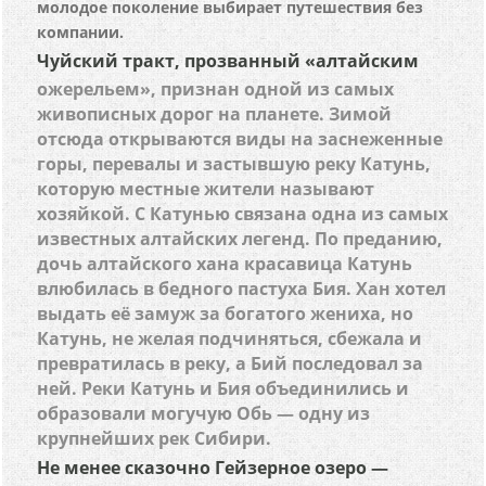
молодое поколение выбирает путешествия без
компании.
Чуйский тракт, прозванный «алтайским
ожерельем», признан одной из самых
живописных дорог на планете. Зимой
отсюда открываются виды на заснеженные
горы, перевалы и застывшую реку Катунь,
которую местные жители называют
хозяйкой. С Катунью связана одна из самых
известных алтайских легенд. По преданию,
дочь алтайского хана красавица Катунь
влюбилась в бедного пастуха Бия. Хан хотел
выдать её замуж за богатого жениха, но
Катунь, не желая подчиняться, сбежала и
превратилась в реку, а Бий последовал за
ней. Реки Катунь и Бия объединились и
образовали могучую Обь — одну из
крупнейших рек Сибири.
Не менее сказочно Гейзерное озеро —