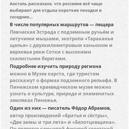
Ансталь рассказала, что россияне всё чаще
выбирают для отдыха короткие поездки в
соседние...
В числе популярных маршрутов — пещера
Певческая Эстрада с подземным ручьём и
летучими мышами, экотропа «Тараканья
щелья» с двухкилометровым каньоном и
верховья реки Сотки с высокими
скалистыми берегами.
Подробнее изучить природу региона
можно в Музее карста, где туристам
расскажут о формах подземного рельефа. В
Пинежском краеведческом музее можно
узнать о культуре, природе и знаменитых
земляках Пинежья.
Один из них — писатель Фёдор Абрамов,
автор произведений «Братья и сёстры»,
«Две зимы и три лета» и «Безотцовщина».
Он является ключевой фигурой советской