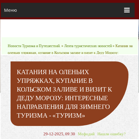
Меню
Новости Туризма и Путешествий.
»
Лента туристических новостей
» Катания на
оленьих упряжках, купание в Кольском заливе и визит к Деду Морозу:
интересные направления для зимнего туризма - «Туризм»
КАТАНИЯ НА ОЛЕНЬИХ
УПРЯЖКАХ, КУПАНИЕ В
КОЛЬСКОМ ЗАЛИВЕ И ВИЗИТ К
ДЕДУ МОРОЗУ: ИНТЕРЕСНЫЕ
НАПРАВЛЕНИЯ ДЛЯ ЗИМНЕГО
ТУРИЗМА - «ТУРИЗМ»
29-12-2025, 09:30
Мефодий
Нашли ошибку?