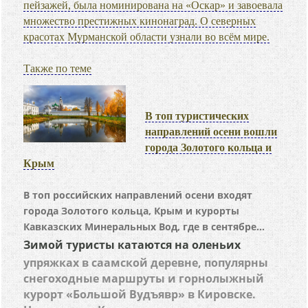
пейзажей, была номинирована на «Оскар» и завоевала
множество престижных кинонаград. О северных
красотах Мурманской области узнали во всём мире.
Также по теме
В топ туристических
направлений осени вошли
города Золотого кольца и
Крым
В топ российских направлений осени входят
города Золотого кольца, Крым и курорты
Кавказских Минеральных Вод, где в сентябре...
Зимой туристы катаются на оленьих
упряжках в саамской деревне, популярны
снегоходные маршруты и горнолыжный
курорт «Большой Вудъявр» в Кировске.