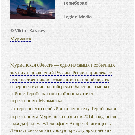
Териберке
Legion-Media
© Viktor Karasev
Мурманск
Мурманская область — одно из самых необычных
зимних направлений России. Регион привлекает
путешественников возможностью понаблюдать
северное сияние на побережье Баренцева моря в
районе Териберки или с обзорных точек в
окрестностях Мурманска.
Интересно, что особый интерес к селу Териберка и
окрестностям Мурманска возник в 2014 году, после
выхода фильма «Левиафан» Андрея Звягинцева.
Лента, показавшая суровую красоту арктических