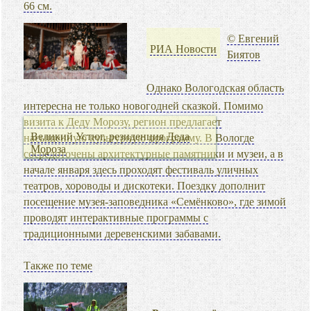
66 см.
© Евгений
РИА Новости
Биятов
Однако Вологодская область
интересна не только новогодней сказкой. Помимо
визита к Деду Морозу, регион предлагает
Великий Устюг, резиденция Деда
насыщенную культурную программу. В Вологде
Мороза
сосредоточены архитектурные памятники и музеи, а в
начале января здесь проходят фестиваль уличных
театров, хороводы и дискотеки. Поездку дополнит
посещение музея-заповедника «Семёнково», где зимой
проводят интерактивные программы с
традиционными деревенскими забавами.
Также по теме