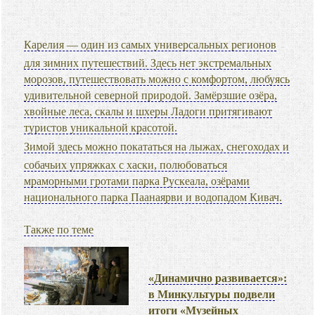
Карелия — один из самых универсальных регионов
для зимних путешествий. Здесь нет экстремальных
морозов, путешествовать можно с комфортом, любуясь
удивительной северной природой. Замёрзшие озёра,
хвойные леса, скалы и шхеры Ладоги притягивают
туристов уникальной красотой.
Зимой здесь можно покататься на лыжах, снегоходах и
собачьих упряжках с хаски, полюбоваться
мраморными гротами парка Рускеала, озёрами
национального парка Паанаярви и водопадом Кивач.
Также по теме
«Динамично развивается»:
в Минкультуры подвели
итоги «Музейных