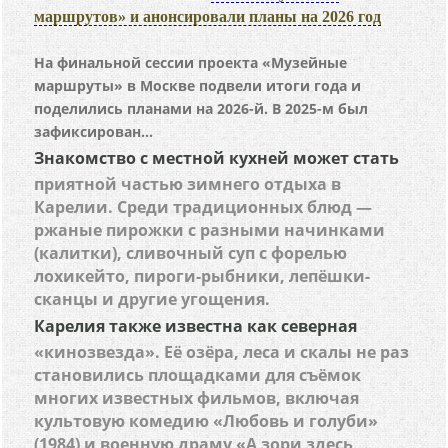
маршрутов» и анонсировали планы на 2026 год
На финальной сессии проекта «Музейные
маршруты» в Москве подвели итоги года и
поделились планами на 2026-й. В 2025-м был
зафиксирован...
Знакомство с местной кухней может стать
приятной частью зимнего отдыха в
Карелии. Среди традиционных блюд —
ржаные пирожки с разными начинками
(калитки), сливочный суп с форелью
лохикейто, пироги-рыбники, лепёшки-
сканцы и другие угощения.
Карелия также известна как северная
«кинозвезда». Её озёра, леса и скалы не раз
становились площадками для съёмок
многих известных фильмов, включая
культовую комедию «Любовь и голуби»
(1984) и военную драму «А зори здесь