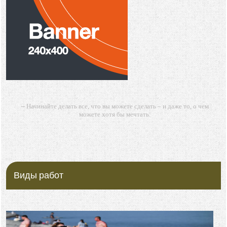
-- Начинайте делать все, что вы можете сделать – и даже то, о чем
можете хотя бы мечтать.
-- Все дело в мыслях. Мысль — начало всего. И мыслями можно
управлять. И поэтому главное дело совершенствования: работать над
мыслями.
-- Идите уверенно по направлению к мечте. Живите той жизнью,
которую вы сами себе придумали.
Виды работ
-- Самое большое богатство — это ум. Самая большая нищета —
глупость. Из всех страхов самый пугающий — самолюбование.
-- Лучшее, что можно сделать с хорошим советом, это пропустить его
мимо ушей. Он никогда не бывает полезен никому, кроме того, кто его