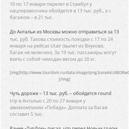
10 по 17 января перелет в Стамбул у
нацперевозчика обойдется в 13 тыс. руб., а с
багажом – в 21 тыс.
До Антальи из Москвы можно отправиться за 13
тыс. руб. Такова стоимость поездки с 17 по 24
января на рейсах Utair (вылет из Внуково,
багаж не включен). За 19 тыс. пассажиры могут
взять с собой чемодан весом до 20 кг.
[img]http:/
Чуть дороже – 13 тыс. руб. – обойдется round
trip в Анталью с 20 по 27 января у
авиакомпании «Победа». Доплата за багаж
составит 5 тыс.
Ранее «ТурДом» писал, что перед Новым годом