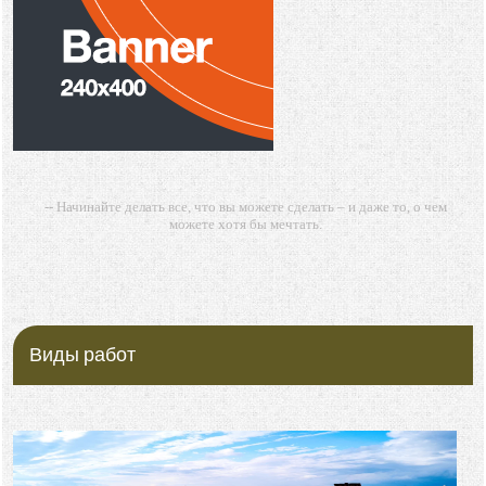
-- Начинайте делать все, что вы можете сделать – и даже то, о чем
можете хотя бы мечтать.
-- Все дело в мыслях. Мысль — начало всего. И мыслями можно
управлять. И поэтому главное дело совершенствования: работать над
мыслями.
-- Идите уверенно по направлению к мечте. Живите той жизнью,
которую вы сами себе придумали.
Виды работ
-- Самое большое богатство — это ум. Самая большая нищета —
глупость. Из всех страхов самый пугающий — самолюбование.
-- Лучшее, что можно сделать с хорошим советом, это пропустить его
мимо ушей. Он никогда не бывает полезен никому, кроме того, кто его
дал.