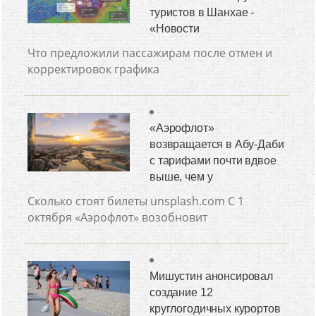
туристов в Шанхае -
«Новости
Что предложили пассажирам после отмен и
корректировок графика
«Аэрофлот»
возвращается в Абу-Даби
с тарифами почти вдвое
выше, чем у
Сколько стоят билеты unsplash.com С 1
октября «Аэрофлот» возобновит
Мишустин анонсировал
создание 12
круглогодичных курортов