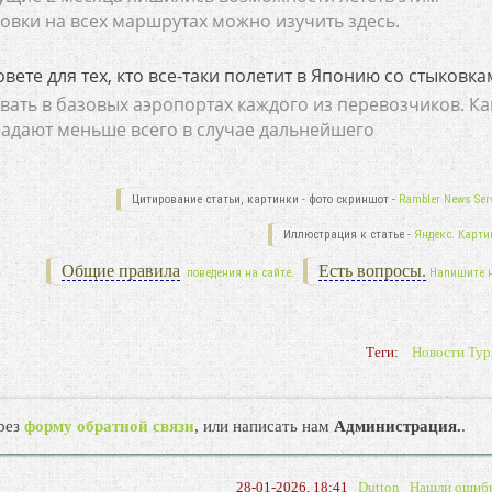
вки на всех маршрутах можно изучить здесь.
вете для тех, кто все-таки полетит в Японию со стыковк
вать в базовых аэропортах каждого из перевозчиков. Ка
радают меньше всего в случае дальнейшего
Цитирование статьи, картинки - фото скриншот -
Rambler News Serv
Иллюстрация к статье -
Яндекс. Карти
Общие правила
Есть вопросы.
поведения на сайте.
Напишите 
Теги:
Новости Тур
рез
форму обратной связи
, или написать нам
Администрация.
.
28-01-2026, 18:41
Dutton
Нашли ошиб