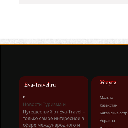
Услуги
Eva-Travel.ru
Мальта
Новости Туризма и
Казахстан
Путешествий от Eva-Travel –
Багамские остр
только самое интересное в
Украина
сфере международного и