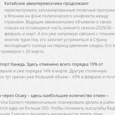
Китайские авиаперевозчики продолжают
пересматривать запланированные полетные програ
в Японию на фоне политического конфликта между
странами. Ведущие авиакомпании объявили о своих
планах на оставшуюся часть зимнего сезона-2025/26 –
февраль и март. А это уже напрямую связано с планам
многих туристов, кто захочет устремиться в Страну
восходящего солнца на период цветения сакуры. Его в
 примерно с 20 марта.
порт Ханеда. Здесь отменено всего порядка 10% от
врале и уже порядка 14% в марте. Другую столичную
но тут срезан уже больший объем – 43% в феврале и поч
ю через Осаку – здесь наибольшее количество отмен –
 China Eastern первоначально планировали делать в райо
ается едва ли больше 500. Чтобы понимать масштабы бед
ущие 2 месяца лишились возможности лететь этим