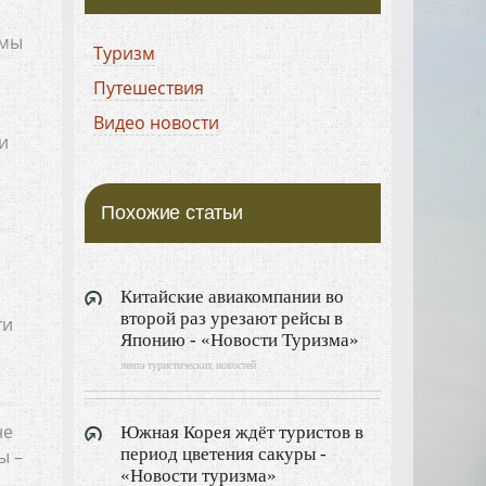
ммы
Туризм
Путешествия
Видео новости
и
Похожие статьи
Китайские авиакомпании во
второй раз урезают рейсы в
ти
Японию - «Новости Туризма»
лента туристических новостей
не
Южная Корея ждёт туристов в
период цветения сакуры -
ы –
«Новости туризма»