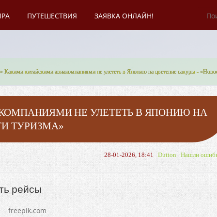
ИРА
ПУТЕШЕСТВИЯ
ЗАЯВКА ОНЛАЙН!
» Какими китайскими авиакомпаниями не улететь в Японию на цветение сакуры - «Ново
ОМПАНИЯМИ НЕ УЛЕТЕТЬ В ЯПОНИЮ НА
ТИ ТУРИЗМА»
28-01-2026, 18:41
Dutton
Нашли ошиб
ть рейсы
freepik.com