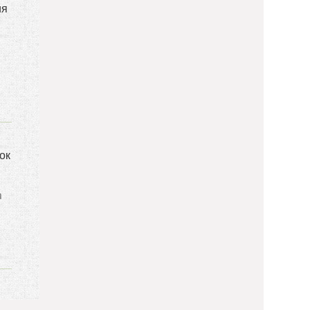
ия
ок
а