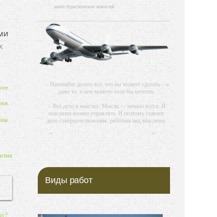
лента туристических новостей
ами
к
-- Начинайте делать все, что вы можете сделать – и
ice.
даже то, о чем можете хотя бы мечтать.
нки.
-- Все дело в мыслях. Мысль — начало всего. И
мыслями можно управлять. И поэтому главное
нам.
дело совершенствования: работать над мыслями.
-- Идите уверенно по направлению к мечте. Живите
той жизнью, которую вы сами себе придумали.
изма
-- Самое большое богатство — это ум. Самая
большая нищета — глупость. Из всех страхов
самый пугающий — самолюбование.
Виды работ
-- Лучшее, что можно сделать с хорошим советом,
это пропустить его мимо ушей. Он никогда не
бывает полезен никому, кроме того, кто его дал.
ку?
-- Люблю давать советы и очень не люблю, когда их