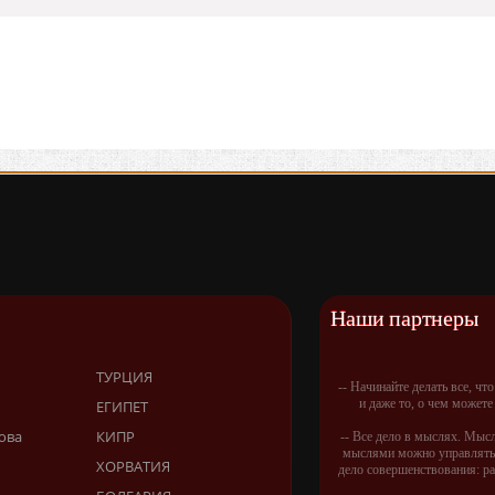
Наши партнеры
ТУРЦИЯ
-- Начинайте делать все, чт
и даже то, о чем можете
ЕГИПЕТ
ова
КИПР
-- Все дело в мыслях. Мыс
мыслями можно управлять.
ХОРВАТИЯ
дело совершенствования: р