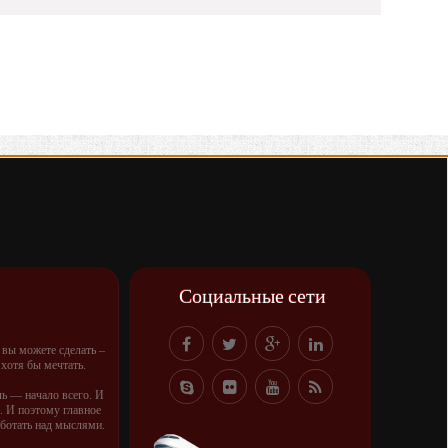
Социальные сети
о вы можете сделать –
 хотя бы мечтать.
ль — начало всего. И
 И поэтому главное
аботать над мыслями.