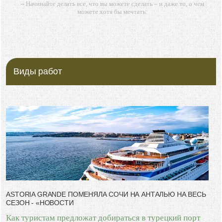
-- Начинайте делать все, что вы можете сделать – и даже то, о чем
можете хотя бы мечтать.
-- Все дело в мыслях. Мысль — начало всего. И мыслями можно
управлять. И поэтому главное дело совершенствования: работать над
мыслями.
-- Идите уверенно по направлению к мечте. Живите той жизнью,
которую вы сами себе придумали.
Виды работ
-- Самое большое богатство — это ум. Самая большая нищета —
глупость. Из всех страхов самый пугающий — самолюбование.
-- Лучшее, что можно сделать с хорошим советом, это пропустить его
мимо ушей. Он никогда не бывает полезен никому, кроме того, кто его
дал.
-- Люблю давать советы и очень не люблю, когда их дают мне.
ASTORIA GRANDE ПОМЕНЯЛА СОЧИ НА АНТАЛЬЮ НА ВЕСЬ
СЕЗОН - «НОВОСТИ
Как туристам предложат добираться в турецкий порт