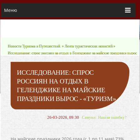
Меню
Новости Туризма и Путешествий.
»
Лента туристических новостей
»
Исследование: спрос россиян на отдых в Геленджике на майские праздники вырос
- «Туризм»
ИССЛЕДОВАНИЕ: СПРОС
РОССИЯН НА ОТДЫХ В
ГЕЛЕНДЖИКЕ НА МАЙСКИЕ
ПРАЗДНИКИ ВЫРОС - «ТУРИЗМ»
26-03-2026, 09:30
Самуил
Нашли ошибку?
На майские праздники 2026 года (с 1 по 11 мая) 73%