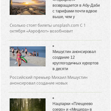
возвращается в Абу-Даби
с тарифами почти вдвое
выше, чем у
Сколько стоят билеты unsplash.com С 1
октября «Аэрофлот» возобновит
Мишустин анонсировал
создание 12
круглогодичных курортов
в десяти
Российский премьер Михаил Мишустин
анонсировал создание новых
Нацпарки «Плещеево
озеро» и «Мещера» в