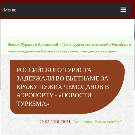
Меню
Новости Туризма и Путешествий.
»
Лента туристических новостей
» Российского
туриста задержали во Вьетнаме за кражу чужих чемоданов в аэропорту -
«Новости Туризма»
РОССИЙСКОГО ТУРИСТА
ЗАДЕРЖАЛИ ВО ВЬЕТНАМЕ ЗА
КРАЖУ ЧУЖИХ ЧЕМОДАНОВ В
АЭРОПОРТУ - «НОВОСТИ
ТУРИЗМА»
22-05-2026, 20:31
Агриппина
Нашли ошибку?