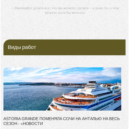
-- Начинайте делать все, что вы можете сделать – и даже то, о чем
можете хотя бы мечтать.
-- Все дело в мыслях. Мысль — начало всего. И мыслями можно
управлять. И поэтому главное дело совершенствования: работать над
мыслями.
-- Идите уверенно по направлению к мечте. Живите той жизнью,
которую вы сами себе придумали.
Виды работ
-- Самое большое богатство — это ум. Самая большая нищета —
глупость. Из всех страхов самый пугающий — самолюбование.
-- Лучшее, что можно сделать с хорошим советом, это пропустить его
мимо ушей. Он никогда не бывает полезен никому, кроме того, кто его
дал.
-- Люблю давать советы и очень не люблю, когда их дают мне.
ASTORIA GRANDE ПОМЕНЯЛА СОЧИ НА АНТАЛЬЮ НА ВЕСЬ
СЕЗОН - «НОВОСТИ