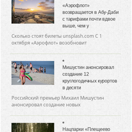
«Аэрофлот»
возвращается в Абу-Даби
с тарифами почти вдвое
выше, чем у
Сколько стоят билеты unsplash.com С 1
октября «Аэрофлот» возобновит
Мишустин анонсировал
создание 12
круглогодичных курортов
в десяти
Российский премьер Михаил Мишустин
анонсировал создание новых
Нацпарки «Плещеево