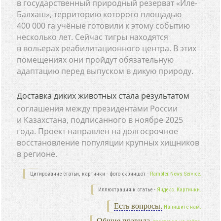
в государственный природный резерват «Иле-
Балхаш», территорию которого площадью
400 000 га учёные готовили к этому событию
несколько лет. Сейчас тигры находятся
в вольерах реабилитационного центра. В этих
помещениях они пройдут обязательную
адаптацию перед выпуском в дикую природу.
Доставка диких животных стала результатом
соглашения между президентами России
и Казахстана, подписанного в ноябре 2025
года. Проект направлен на долгосрочное
восстановление популяции крупных хищников
в регионе.
Цитирование статьи, картинки - фото скриншот -
Rambler News Service.
Иллюстрация к статье -
Яндекс. Картинки.
Есть вопросы.
Напишите нам.
Общие правила