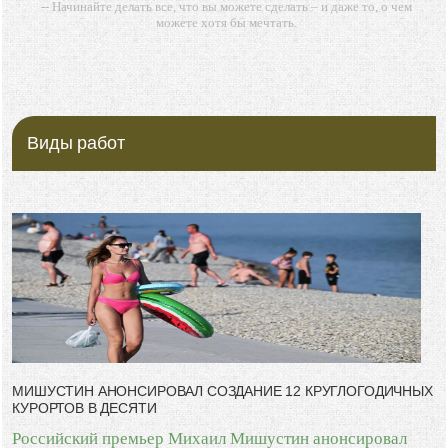
-- Начинайте делать все, что вы можете сделать – и даже то, о чем
можете хотя бы мечтать.
-- Все дело в мыслях. Мысль — начало всего. И мыслями можно
управлять. И поэтому главное дело совершенствования: работать над
мыслями.
-- Идите уверенно по направлению к мечте. Живите той жизнью,
которую вы сами себе придумали.
Виды работ
-- Самое большое богатство — это ум. Самая большая нищета —
глупость. Из всех страхов самый пугающий — самолюбование.
-- Лучшее, что можно сделать с хорошим советом, это пропустить его
мимо ушей. Он никогда не бывает полезен никому, кроме того, кто его
дал.
-- Люблю давать советы и очень не люблю, когда их дают мне.
МИШУСТИН АНОНСИРОВАЛ СОЗДАНИЕ 12 КРУГЛОГОДИЧНЫХ
КУРОРТОВ В ДЕСЯТИ
Российский премьер Михаил Мишустин анонсировал