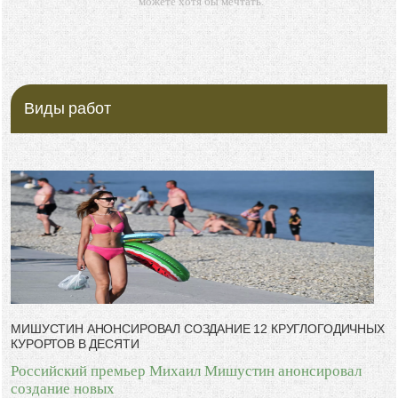
можете хотя бы мечтать.
-- Все дело в мыслях. Мысль — начало всего. И мыслями можно
управлять. И поэтому главное дело совершенствования: работать над
мыслями.
-- Идите уверенно по направлению к мечте. Живите той жизнью,
которую вы сами себе придумали.
Виды работ
-- Самое большое богатство — это ум. Самая большая нищета —
глупость. Из всех страхов самый пугающий — самолюбование.
-- Лучшее, что можно сделать с хорошим советом, это пропустить его
мимо ушей. Он никогда не бывает полезен никому, кроме того, кто его
дал.
-- Люблю давать советы и очень не люблю, когда их дают мне.
МИШУСТИН АНОНСИРОВАЛ СОЗДАНИЕ 12 КРУГЛОГОДИЧНЫХ
КУРОРТОВ В ДЕСЯТИ
Российский премьер Михаил Мишустин анонсировал
создание новых