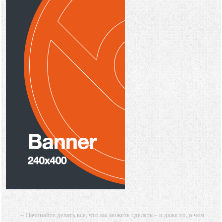
-- Начинайте делать все, что вы можете сделать – и даже то, о чем