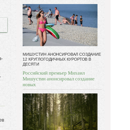
-- Люблю давать советы и очень не люблю, когда их
дают мне.
МИШУСТИН АНОНСИРОВАЛ СОЗДАНИЕ
з-
12 КРУГЛОГОДИЧНЫХ КУРОРТОВ В
ДЕСЯТИ
Российский премьер Михаил
,
Мишустин анонсировал создание
новых
ев