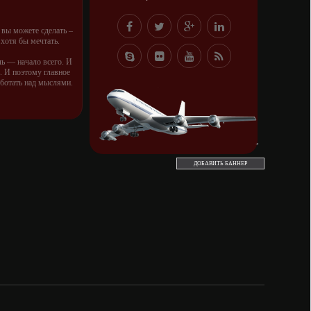
о вы можете сделать –
 хотя бы мечтать.
ль — начало всего. И
 И поэтому главное
аботать над мыслями.
правлению к мечте.
орую вы сами себе
и.
во — это ум. Самая
ь. Из всех страхов
ДОБАВИТЬ БАННЕР
амолюбование.
ть с хорошим советом,
ушей. Он никогда не
е того, кто его дал.
чень не люблю, когда
не.