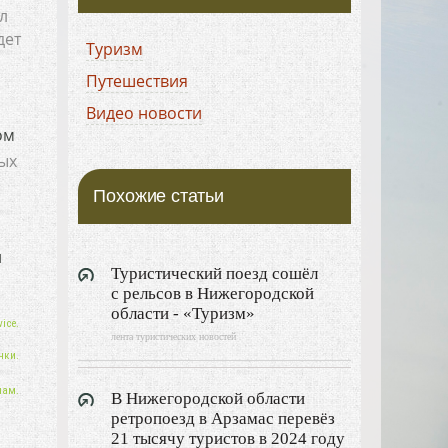
л
дет
Туризм
Путешествия
Видео новости
ом
ых
Похожие статьи
и
Туристический поезд сошёл
с рельсов в Нижегородской
области - «Туризм»
ice.
лента туристических новостей
нки.
нам.
В Нижегородской области
ретропоезд в Арзамас перевёз
21 тысячу туристов в 2024 году