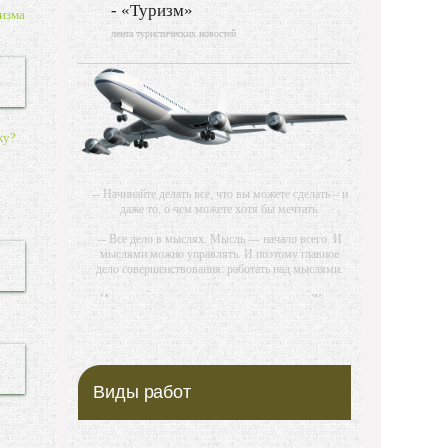
- «Туризм»
изма
лента туристических новостей
ку?
-- Начинайте делать все, что вы можете сделать – и
даже то, о чем можете хотя бы мечтать.
-- Все дело в мыслях. Мысль — начало всего. И
мыслями можно управлять. И поэтому главное
дело совершенствования: работать над мыслями.
-- Идите уверенно по направлению к мечте. Живите
той жизнью, которую вы сами себе придумали.
-- Самое большое богатство — это ум. Самая
большая нищета — глупость. Из всех страхов
самый пугающий — самолюбование.
Виды работ
-- Лучшее, что можно сделать с хорошим советом,
это пропустить его мимо ушей. Он никогда не
бывает полезен никому, кроме того, кто его дал.