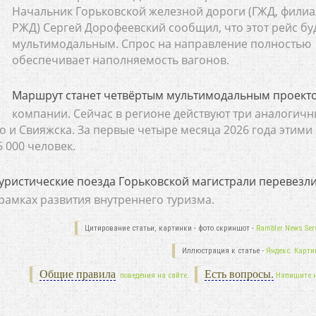
Начальник Горьковской железной дороги (ГЖД, филиа
РЖД) Сергей Дорофеевский сообщил, что этот рейс бу
мультимодальным. Спрос на направление полностью
обеспечивает наполняемость вагонов.
Маршрут станет четвёртым мультимодальным проект
компании. Сейчас в регионе действуют три аналогичн
 и Свияжска. За первые четыре месяца 2026 года этими
 000 человек.
туристические поезда Горьковской магистрали перевезл
 рамках развития внутреннего туризма.
Цитирование статьи, картинки - фото скриншот -
Rambler News Serv
Иллюстрация к статье -
Яндекс. Карти
Общие правила
Есть вопросы.
поведения на сайте.
Напишите 