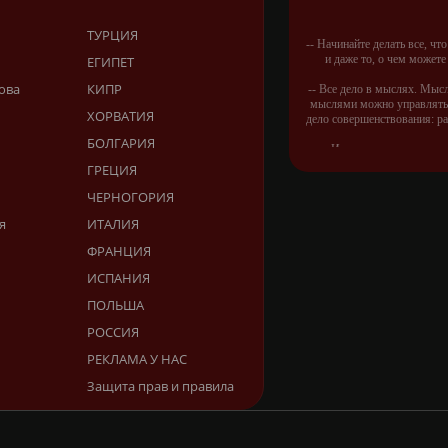
ТУРЦИЯ
-- Начинайте делать все, чт
и даже то, о чем можете
ЕГИПЕТ
ова
КИПР
-- Все дело в мыслях. Мыс
мыслями можно управлять.
ХОРВАТИЯ
дело совершенствования: р
БОЛГАРИЯ
-- Идите уверенно по на
Живите той жизнью, кот
ГРЕЦИЯ
придумал
ЧЕРНОГОРИЯ
-- Самое большое богатст
я
ИТАЛИЯ
большая нищета — глупост
самый пугающий — с
ФРАНЦИЯ
-- Лучшее, что можно сдела
ИСПАНИЯ
это пропустить его мимо 
бывает полезен никому, кром
ПОЛЬША
-- Люблю давать советы и о
РОССИЯ
их дают м
РЕКЛАМА У НАС
Защита прав и правила