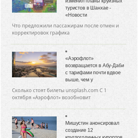
изменил планы круизных
туристов в Шанхае -
«Новости
Что предложили пассажирам после отмен и
корректировок графика
«Аэрофлот»
возвращается в Абу-Даби
с тарифами почти вдвое
выше, чем у
Сколько стоят билеты unsplash.com С 1
октября «Аэрофлот» возобновит
Мишустин анонсировал
создание 12
круглогодичных курортов