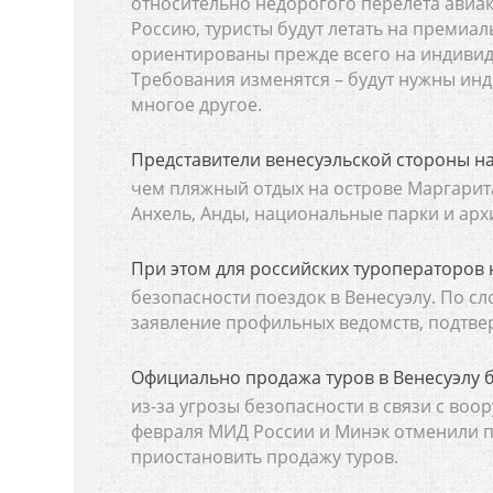
относительно недорогого перелета авиак
Россию, туристы будут летать на премиал
ориентированы прежде всего на индивид
Требования изменятся – будут нужны ин
многое другое.
Представители венесуэльской стороны н
чем пляжный отдых на острове Маргарит
Анхель, Анды, национальные парки и арх
При этом для российских туроператоров 
безопасности поездок в Венесуэлу. По с
заявление профильных ведомств, подтв
Официально продажа туров в Венесуэлу 
из-за угрозы безопасности в связи с во
февраля МИД России и Минэк отменили пр
приостановить продажу туров.