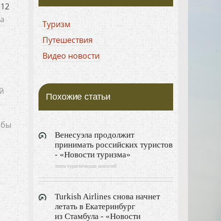
 12
на
Туризм
Путешествия
Видео новости
й
Похожие статьи
,
обы
Венесуэла продолжит
принимать российских туристов
- «Новости туризма»
лента туристических новостей
Turkish Airlines снова начнет
летать в Екатеринбург
из Стамбула - «Новости