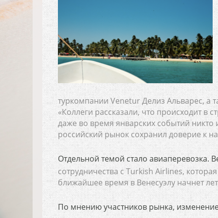
туркомпании Venetur Делиз Альварес, а т
«Коллеги рассказали, что происходит в ст
даже во время январских событий никто и
российский рынок сохранил доверие к н
Отдельной темой стало авиаперевозка. 
сотрудничества с Turkish Airlines, котор
ближайшее время в Венесуэлу начнет лета
По мнению участников рынка, изменение 