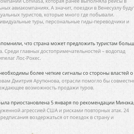
омпании Conviasa, которая ранее выполняла рейсы в
ьных авиакомпаниях. А значит, поездки в Венесуэлу буду
уальных туристов, которые много где побывали.
дивидуальные туры, персональные гиды-переводчики и
апомнили, что страна может предложить туристам больш
а. Среди главных достопримечательностей – водопад
ипелаг Лос-Рокес.
необходимы более четкие сигналы со стороны властей о
ловам Дмитрия Арутюнова, отрасли помогло бы совместн
ерждающее возможность продажи туров.
была приостановлена 5 января по рекомендации Минэка
оруженной агрессией США и рисками повторных атак. 24
едписания воздержаться от поездок в страну и