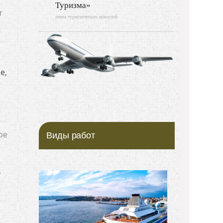
Туризма»
т
лента туристических новостей
е,
ое
Виды работ
,