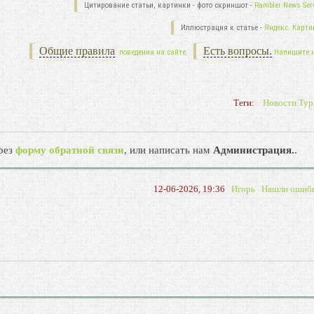
Цитирование статьи, картинки - фото скриншот -
Rambler News Serv
Иллюстрация к статье -
Яндекс. Карти
Общие правила
Есть вопросы.
поведения на сайте.
Напишите 
Теги:
Новости Тур
рез
форму обратной связи
, или написать нам
Администрация.
.
12-06-2026, 19:36
Игорь
Нашли ошиб