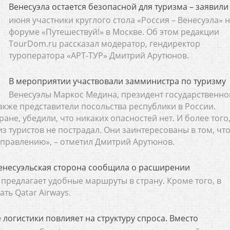
Венесуэла остается безопасной для туризма – заявили
июня участники круглого стола «Россия – Венесуэла» 
форуме «Путешествуй!» в Москве. Об этом редакции
TourDom.ru рассказал модератор, гендиректор
туроператора «АРТ-ТУР» Дмитрий Арутюнов.
В мероприятии участвовали замминистра по туризму
Венесуэлы Маркос Медина, президент государственно
акже представители посольства республики в России.
ране, убедили, что никаких опасностей нет. И более того
з туристов не пострадал. Они заинтересованы в том, чт
аправлению», – отметил Дмитрий Арутюнов.
Венесуэльская сторона сообщила о расширении
ая предлагает удобные маршруты в страну. Кроме того, в
ть Qatar Airways.
логистики повлияет на структуру спроса. Вместо