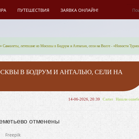
ИРА
ПУТЕШЕСТВИЯ
ЗАЯВКА ОНЛАЙН!
» Самолеты, летевшие из Москвы в Бодрум и Анталью, сели на Волге - «Новости Тури
СКВЫ В БОДРУМ И АНТАЛЬЮ, СЕЛИ НА
14-06-2026, 20:39
Carter
Нашли ошиб
реметьево отменены
Freepik