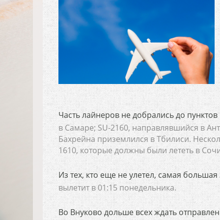
Часть лайнеров не добрались до пунктов
в Самаре; SU-2160, направлявшийся в Ант
Бахрейна приземлился в Тбилиси. Несколь
1610, которые должны были лететь в Сочи
Из тех, кто еще не улетел, самая большая 
вылетит в 01:15 понедельника.
Во Внуково дольше всех ждать отправлен