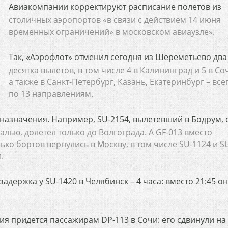
Авиакомпании корректируют расписание полетов из
столичных аэропортов «в связи с действием 14 июня
временных ограничений» в московском авиаузле».
Так, «Аэрофлот» отменил сегодня из Шереметьево два
десятка вылетов, в том числе 4 в Калининград и 5 в Со
а также в Санкт-Петербург, Казань, Екатеринбург – все
по 13 направлениям.
 назначения. Например, SU-2154, вылетевший в Бодрум, 
алью, долетел только до Волгограда. А GF-013 вместо
ко бортов вернулись в Москву, в том числе SU-1124 и S
.
задержка у SU-1420 в Челябинск – 4 часа: вместо 21:45 о
ия придется пассажирам DP-113 в Сочи: его сдвинули на