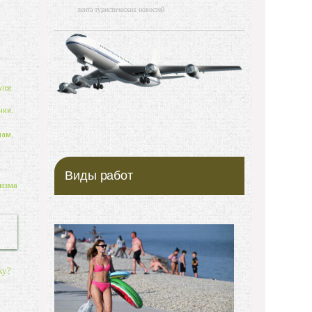
лента туристических новостей
ice.
нки.
нам.
Виды работ
изма
ку?