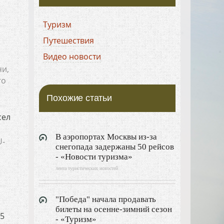
Туризм
Путешествия
Видео новости
чи,
го
Похожие статьи
сел
В аэропортах Москвы из-за
U-
снегопада задержаны 50 рейсов
- «Новости туризма»
лента туристических новостей
н
"Победа" начала продавать
билеты на осенне-зимний сезон
 5
- «Туризм»