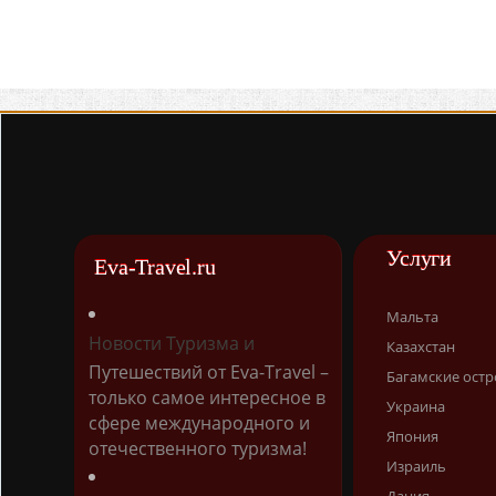
Услуги
Eva-Travel.ru
Мальта
Новости Туризма и
Казахстан
Путешествий от Eva-Travel –
Багамские остр
только самое интересное в
Украина
сфере международного и
Япония
отечественного туризма!
Израиль