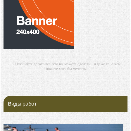
-- Начинайте делать все, что вы можете сделать – и даже то, о чем
можете хотя бы мечтать.
-- Все дело в мыслях. Мысль — начало всего. И мыслями можно
управлять. И поэтому главное дело совершенствования: работать над
мыслями.
-- Идите уверенно по направлению к мечте. Живите той жизнью,
которую вы сами себе придумали.
Виды работ
-- Самое большое богатство — это ум. Самая большая нищета —
глупость. Из всех страхов самый пугающий — самолюбование.
-- Лучшее, что можно сделать с хорошим советом, это пропустить его
мимо ушей. Он никогда не бывает полезен никому, кроме того, кто его