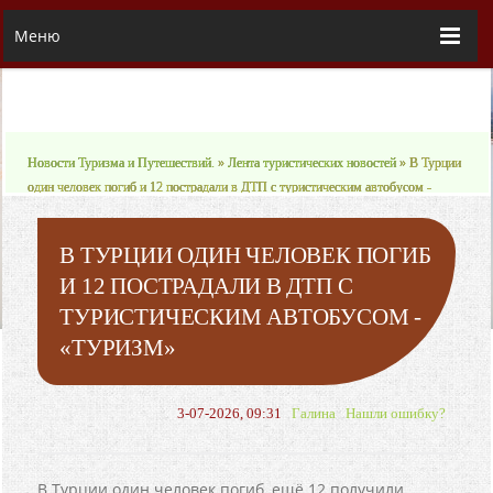
Меню
Новости Туризма и Путешествий.
»
Лента туристических новостей
» В Турции
один человек погиб и 12 пострадали в ДТП с туристическим автобусом -
«Туризм»
В ТУРЦИИ ОДИН ЧЕЛОВЕК ПОГИБ
И 12 ПОСТРАДАЛИ В ДТП С
ТУРИСТИЧЕСКИМ АВТОБУСОМ -
«ТУРИЗМ»
3-07-2026, 09:31
Галина
Нашли ошибку?
В Турции один человек погиб, ещё 12 получили