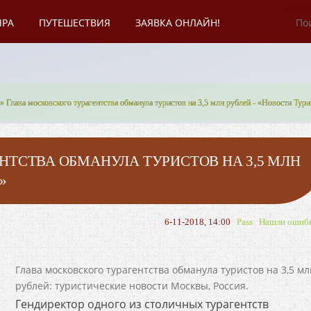
ИРА
ПУТЕШЕСТВИЯ
ЗАЯВКА ОНЛАЙН!
» Глава московского турагентства обманула туристов на 3,5 млн рублей - «Новости Тур
НТСТВА ОБМАНУЛА ТУРИСТОВ НА 3,5 МЛН
»
6-11-2018, 14:00
Pass
Нашли ошиб
Глава московского турагентства обманула туристов на 3,5 мл
рублей: туристические новости Москвы, Россия.
Гендиректор одного из столичных турагентств