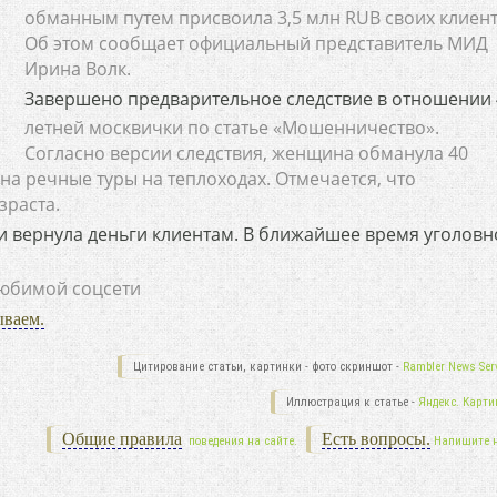
обманным путем присвоила 3,5 млн RUB своих клиент
Об этом сообщает официальный представитель МИД
Ирина Волк.
Завершено предварительное следствие в отношении 
летней москвички по статье «Мошенничество».
Согласно версии следствия, женщина обманула 40
на речные туры на теплоходах. Отмечается, что
зраста.
и вернула деньги клиентам. В ближайшее время уголовн
любимой соцсети
ываем.
Цитирование статьи, картинки - фото скриншот -
Rambler News Serv
Иллюстрация к статье -
Яндекс. Карти
Общие правила
Есть вопросы.
поведения на сайте.
Напишите 