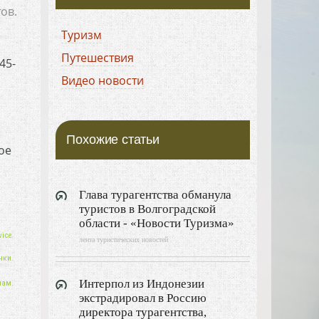
ов.
Туризм
Путешествия
45-
Видео новости
Похожие статьи
ое
Глава турагентства обманула
туристов в Волгоградской
области - «Новости Туризма»
ice.
лента туристических новостей
нки.
Интерпол из Индонезии
нам.
экстрадировал в Россию
директора турагентства,