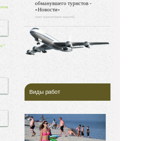
обманувшего туристов -
ризм
«Новости»
лента туристических новостей
ку?
Виды работ