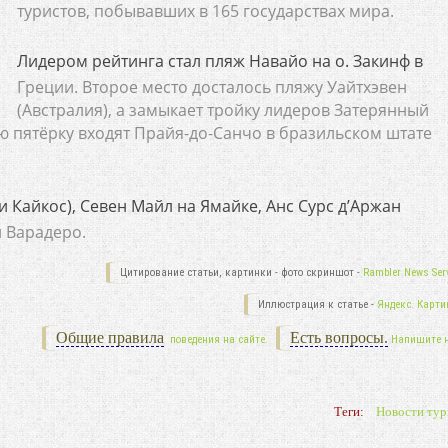
туристов, побывавших в 165 государствах мира.
Лидером рейтинга стал пляж Навайо на о. Закинф в
Греции. Второе место досталось пляжу Уайтхэвен
(Австралия), а замыкает тройку лидеров Затерянный
ю пятёрку входят Прайя-до-Санчо в бразильском штате
и Кайкос), Севен Майл на Ямайке, Анс Сурс д’Аржан
й Варадеро.
Цитирование статьи, картинки - фото скриншот -
Rambler News Serv
Иллюстрация к статье -
Яндекс. Карти
Общие правила
Есть вопросы.
поведения на сайте.
Напишите 
Теги:
Новости тур