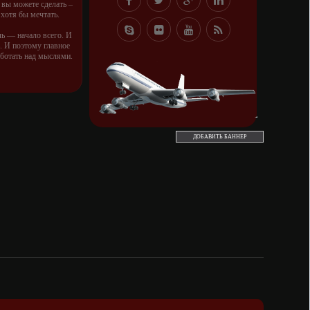
о вы можете сделать –
 хотя бы мечтать.
ль — начало всего. И
 И поэтому главное
аботать над мыслями.
правлению к мечте.
орую вы сами себе
и.
во — это ум. Самая
ь. Из всех страхов
ДОБАВИТЬ БАННЕР
амолюбование.
ть с хорошим советом,
ушей. Он никогда не
е того, кто его дал.
чень не люблю, когда
не.