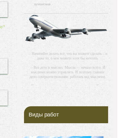
путешествия
ку?
-- Начинайте делать все, что вы можете сделать – и
даже то, о чем можете хотя бы мечтать.
-- Все дело в мыслях. Мысль — начало всего. И
мыслями можно управлять. И поэтому главное
дело совершенствования: работать над мыслями.
-- Идите уверенно по направлению к мечте. Живите
той жизнью, которую вы сами себе придумали.
-- Самое большое богатство — это ум. Самая
большая нищета — глупость. Из всех страхов
самый пугающий — самолюбование.
Виды работ
-- Лучшее, что можно сделать с хорошим советом,
это пропустить его мимо ушей. Он никогда не
бывает полезен никому, кроме того, кто его дал.
-- Люблю давать советы и очень не люблю, когда их