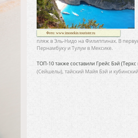
Фото: www.imonekin.tourister.ru
пляж в Эль-Нидо на Филиппинах. В перву
Пернамбуку и Тулум в Мексике.
ТОП-10 также составили Грейс Бэй (Теркс 
(Сейшелы), тайский Майя Бэй и кубински