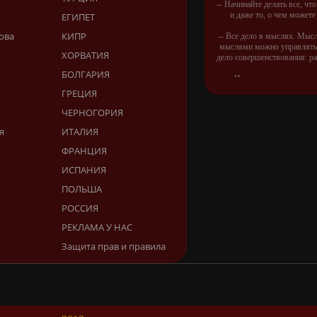
-- Начинайте делать все, чт
и даже то, о чем можете
ЕГИПЕТ
ова
КИПР
-- Все дело в мыслях. Мыс
мыслями можно управлять.
ХОРВАТИЯ
дело совершенствования: р
БОЛГАРИЯ
-- Идите уверенно по на
Живите той жизнью, кот
ГРЕЦИЯ
придумал
ЧЕРНОГОРИЯ
-- Самое большое богатст
я
ИТАЛИЯ
большая нищета — глупост
самый пугающий — с
ФРАНЦИЯ
-- Лучшее, что можно сдела
ИСПАНИЯ
это пропустить его мимо 
бывает полезен никому, кром
ПОЛЬША
-- Люблю давать советы и о
РОССИЯ
их дают м
РЕКЛАМА У НАС
Защита прав и правила