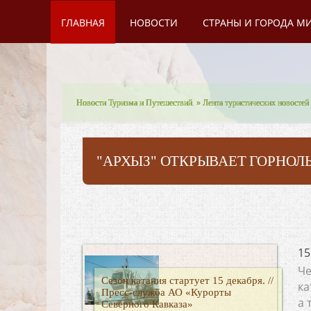
ГЛАВНАЯ
НОВОСТИ
СТРАНЫ И ГОРОДА М
Новости Туризма и Путешествий.
»
Лента туристических новостей
"АРХЫЗ" ОТКРЫВАЕТ ГОРНОЛ
15
Че
Сезон катания стартует 15 декабря. //
ка
Пресс-служба АО «Курорты
а 
Северного Кавказа»