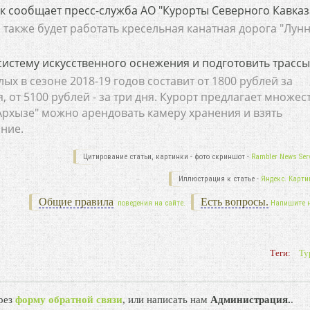
к сообщает пресс-служба АО "Курорты Северного Кавказ
 также будет работать кресельная канатная дорога "Лун
систему искусственного оснежения и подготовить трассы
ых в сезоне 2018-19 годов составит от 1800 рублей за
я, от 5100 рублей - за три дня. Курорт предлагает множес
"Архызе" можно арендовать камеру хранения и взять
ние.
Цитирование статьи, картинки - фото скриншот -
Rambler News Serv
Иллюстрация к статье -
Яндекс. Карти
Общие правила
Есть вопросы.
поведения на сайте.
Напишите 
Теги:
Ту
рез
форму обратной связи
, или написать нам
Администрация.
.