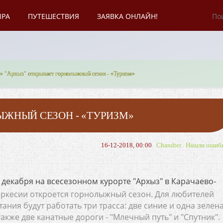
ИРА
ПУТЕШЕСТВИЯ
ЗАЯВКА ОНЛАЙН!
» "Архыз" открывает горнолыжный сезон - «Туризм»
ЫЖНЫЙ СЕЗОН - «ТУРИЗМ»
16-12-2018, 00:00
Chandter
Нашли ошиб
 декабря на всесезонном курорте "Архыз" в Карачаево-
ркесии откроется горнолыжный сезон. Для любителей
тания будут работать три трасса: две синие и одна зелена
также две канатные дороги - "Млечный путь" и "Спутник".