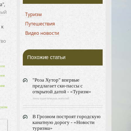
а",
ный
Туризм
Путешествия
 к
Видео новости
тво
Похожие статьи
ice.
нки.
"Роза Хутор" впервые
предлагает ски-пассы с
нам.
открытой датой - «Туризм»
лента туристических новостей
ризм
В Грозном построят городскую
канатную дорогу - «Новости
туризма»