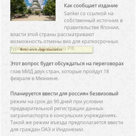
Как сообщает издание
Sankei со ссылкой на
собственный источник в
правительстве Японии,
власти этой страны рассматривают
возможность отмены виз для краткосрочных
турпоездок туристов из РФ.
Фото: www.elege.tourister.ru
Этот вопрос будет обсуждаться на переговорах
глав МИД двух стран, которые пройдут 18
февраля в Мюнхене.
Планируется ввести для россиян безвизовый
режим на срок до 90 дней при условии
предварительной регистрации данных
загранпаспорта в консульских учреждениях.
Такой же режим въезда предполагается ввести
для граждан ОАЭ и Индонезии.