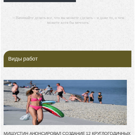
-- Начинайте делать все, что вы можете сделать – и даже то, о чем
можете хотя бы мечтать.
-- Все дело в мыслях. Мысль — начало всего. И мыслями можно
управлять. И поэтому главное дело совершенствования: работать над
мыслями.
-- Идите уверенно по направлению к мечте. Живите той жизнью,
которую вы сами себе придумали.
Виды работ
-- Самое большое богатство — это ум. Самая большая нищета —
глупость. Из всех страхов самый пугающий — самолюбование.
-- Лучшее, что можно сделать с хорошим советом, это пропустить его
мимо ушей. Он никогда не бывает полезен никому, кроме того, кто его
дал.
-- Люблю давать советы и очень не люблю, когда их дают мне.
МИШУСТИН АНОНСИРОВАЛ СОЗДАНИЕ 12 КРУГЛОГОДИЧНЫХ