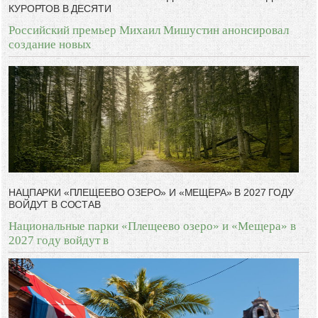
КУРОРТОВ В ДЕСЯТИ
Российский премьер Михаил Мишустин анонсировал
создание новых
НАЦПАРКИ «ПЛЕЩЕЕВО ОЗЕРО» И «МЕЩЕРА» В 2027 ГОДУ
ВОЙДУТ В СОСТАВ
Национальные парки «Плещеево озеро» и «Мещера» в
2027 году войдут в