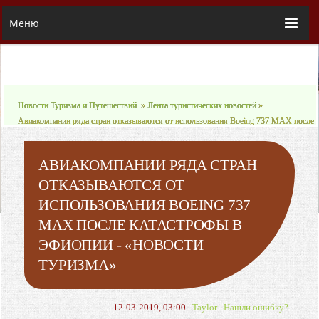
Меню
Новости Туризма и Путешествий.
»
Лента туристических новостей
»
Авиакомпании ряда стран отказываются от использования Boeing 737 MАХ после
катастрофы в Эфиопии - «Новости туризма»
АВИАКОМПАНИИ РЯДА СТРАН
ОТКАЗЫВАЮТСЯ ОТ
ИСПОЛЬЗОВАНИЯ BOEING 737
MАХ ПОСЛЕ КАТАСТРОФЫ В
ЭФИОПИИ - «НОВОСТИ
ТУРИЗМА»
12-03-2019, 03:00
Taylor
Нашли ошибку?