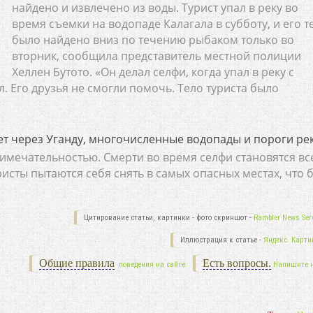
найдено и извлечено из воды. Турист упал в реку во
время съемки на водопаде Калагала в субботу, и его т
было найдено вниз по течению рыбаком только во
вторник, сообщила представитель местной полиции
Хеллен Бутото. «Он делал селфи, когда упал в реку с
л. Его друзья не смогли помочь. Тело туриста было
ает через Уганду, многочисленные водопады и пороги ре
имечательностью. Смерти во время селфи становятся вс
исты пытаются себя снять в самых опасных местах, что 
Цитирование статьи, картинки - фото скриншот -
Rambler News Serv
Иллюстрация к статье -
Яндекс. Карти
Общие правила
Есть вопросы.
поведения на сайте.
Напишите 