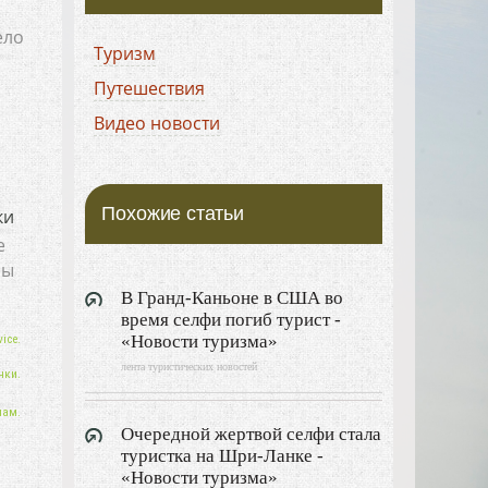
ело
Туризм
Путешествия
Видео новости
Похожие статьи
ки
е
бы
В Гранд-Каньоне в США во
время селфи погиб турист -
«Новости туризма»
ice.
лента туристических новостей
нки.
нам.
Очередной жертвой селфи стала
туристка на Шри-Ланке -
«Новости туризма»