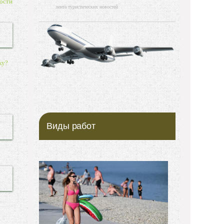
ости
лента туристических новостей
ку?
Виды работ