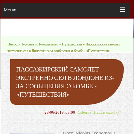
Меню
Новости Туризма и Путешествий.
»
Путешествия
» Пассажирский самолет
экстренно сел в Лондоне из-за сообщения о бомбе - «Путешествия»
ПАССАЖИРСКИЙ САМОЛЕТ
ЭКСТРЕННО СЕЛ В ЛОНДОНЕ ИЗ-
ЗА СООБЩЕНИЯ О БОМБЕ -
«ПУТЕШЕСТВИЯ»
28-06-2019, 03:00
Osborne
Нашли ошибку?
Фото: Nicolas Economou /