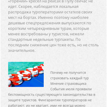
«горении» кресел на рейсах в Пулу сейчас не
идет. Скорее, наблюдается локальная
распродажа туроператорами остатков своих
мест на бортах. Именно поэтому наиболее
дешевые спецпредложения выпускаются по
коротким четырехдневным турам, которые
менее востребованы у туристов, нежели
стандартные недельные турпакеты. По
последним снижение цен тоже есть, но не столь
значительное.
Почему не получится
страховать каждый тур
Мнение страховщика
События июля проявили
беспомощность существующего законодательства в
защите туристов. Фингарантии туроператоров не
работают: их не хватает, ими не всегда можно