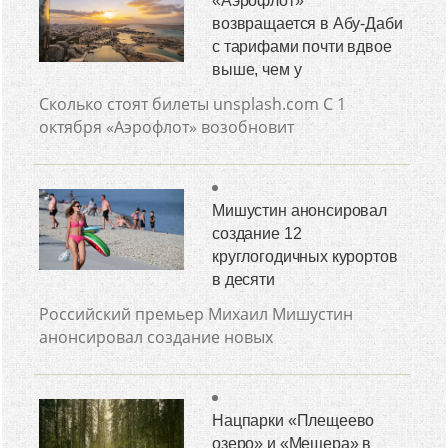
«Аэрофлот»
возвращается в Абу-Даби
с тарифами почти вдвое
выше, чем у
Сколько стоят билеты unsplash.com С 1
октября «Аэрофлот» возобновит
Мишустин анонсировал
создание 12
круглогодичных курортов
в десяти
Российский премьер Михаил Мишустин
анонсировал создание новых
Нацпарки «Плещеево
озеро» и «Мещера» в