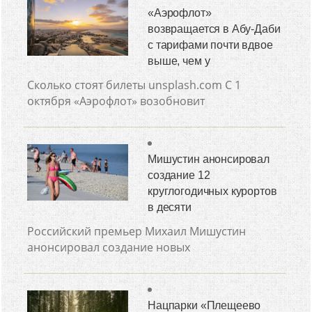
«Аэрофлот»
возвращается в Абу-Даби
с тарифами почти вдвое
выше, чем у
Сколько стоят билеты unsplash.com С 1
октября «Аэрофлот» возобновит
Мишустин анонсировал
создание 12
круглогодичных курортов
в десяти
Российский премьер Михаил Мишустин
анонсировал создание новых
Нацпарки «Плещеево