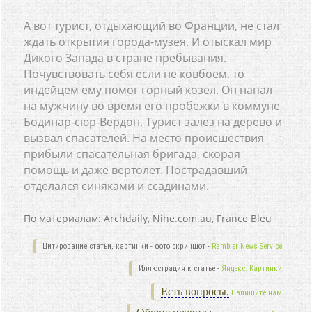
А вот турист, отдыхающий во Франции, не стал
ждать открытия города-музея. И отыскал мир
Дикого Запада в стране пребывания.
Почувствовать себя если не ковбоем, то
индейцем ему помог горный козел. Он напал
на мужчину во время его пробежки в коммуне
Бодинар-сюр-Вердон. Турист залез на дерево и
вызвал спасателей. На место происшествия
прибыли спасательная бригада, скорая
помощь и даже вертолет. Пострадавший
отделался синяками и ссадинами.
По материалам: Archdaily, Nine.com.au, France Bleu
Цитирование статьи, картинки - фото скриншот -
Rambler News Service.
Иллюстрация к статье -
Яндекс. Картинки.
Есть вопросы.
Напишите нам.