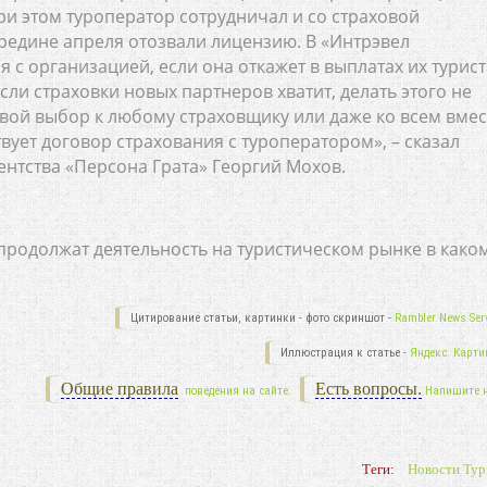
ри этом туроператор сотрудничал и со страховой
ередине апреля отозвали лицензию. В «Интрэвел
я с организацией, если она откажет в выплатах их турист
сли страховки новых партнеров хватит, делать этого не
свой выбор к любому страховщику или даже ко всем вмес
твует договор страхования с туроператором», – сказал
нтства «Персона Грата» Георгий Мохов.
 продолжат деятельность на туристическом рынке в како
Цитирование статьи, картинки - фото скриншот -
Rambler News Serv
Иллюстрация к статье -
Яндекс. Карти
Общие правила
Есть вопросы.
поведения на сайте.
Напишите 
Теги:
Новости Тур