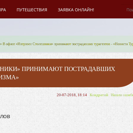
ИРА
ПУТЕШЕСТВИЯ
ЗАЯВКА ОНЛАЙН!
» В офисе «Интрэвел Столешники» принимают пострадавших турагентов - «Новости Ту
ШНИКИ» ПРИНИМАЮТ ПОСТРАДАВШИХ
РИЗМА»
20-07-2018, 18:14
Кондратий
Нашли ошиб
алов