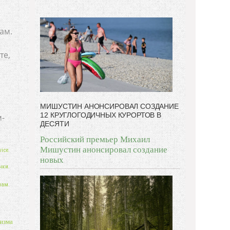
бывает полезен никому, кроме того, кто его дал.
-- Люблю давать советы и очень не люблю, когда их
дают мне.
ам.
те,
МИШУСТИН АНОНСИРОВАЛ СОЗДАНИЕ
12 КРУГЛОГОДИЧНЫХ КУРОРТОВ В
м-
ДЕСЯТИ
Российский премьер Михаил
Мишустин анонсировал создание
ice.
новых
нки.
нам.
изма