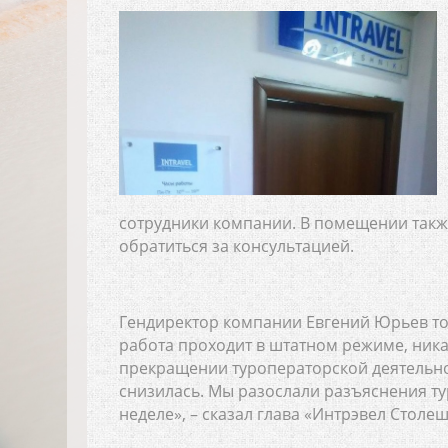
сотрудники компании. В помещении также
обратиться за консультацией.
Гендиректор компании Евгений Юрьев то
работа проходит в штатном режиме, ника
прекращении туроператорской деятельно
снизилась. Мы разослали разъяснения ту
неделе», – сказал глава «Интрэвел Столе