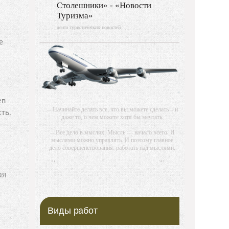
Столешники» - «Новости
Туризма»
лента туристических новостей
е
е
ев
-- Начинайте делать все, что вы можете сделать – и
ть.
даже то, о чем можете хотя бы мечтать.
-- Все дело в мыслях. Мысль — начало всего. И
мыслями можно управлять. И поэтому главное
дело совершенствования: работать над мыслями.
-- Идите уверенно по направлению к мечте. Живите
той жизнью, которую вы сами себе придумали.
ая
-- Самое большое богатство — это ум. Самая
большая нищета — глупость. Из всех страхов
самый пугающий — самолюбование.
Виды работ
-- Лучшее, что можно сделать с хорошим советом,
это пропустить его мимо ушей. Он никогда не