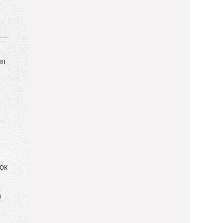
ия
ок
а