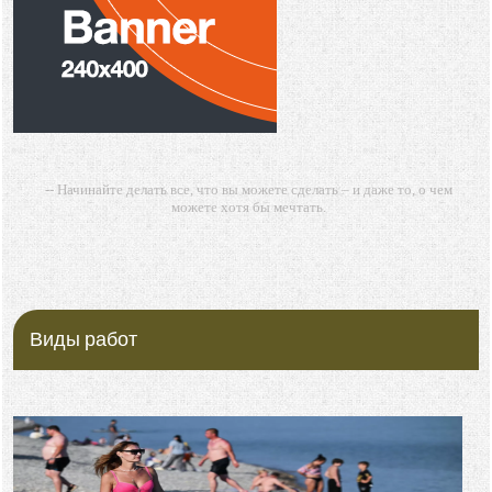
-- Начинайте делать все, что вы можете сделать – и даже то, о чем
можете хотя бы мечтать.
-- Все дело в мыслях. Мысль — начало всего. И мыслями можно
управлять. И поэтому главное дело совершенствования: работать над
мыслями.
-- Идите уверенно по направлению к мечте. Живите той жизнью,
которую вы сами себе придумали.
Виды работ
-- Самое большое богатство — это ум. Самая большая нищета —
глупость. Из всех страхов самый пугающий — самолюбование.
-- Лучшее, что можно сделать с хорошим советом, это пропустить его
мимо ушей. Он никогда не бывает полезен никому, кроме того, кто его
дал.
-- Люблю давать советы и очень не люблю, когда их дают мне.