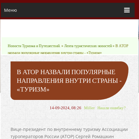
Меню
Новости Туризма и Путешествий.
»
Лента туристических новостей
» В АТОР
назвали популярные направления внутри страны - «Туризм»
В АТОР НАЗВАЛИ ПОПУЛЯРНЫЕ
НАПРАВЛЕНИЯ ВНУТРИ СТРАНЫ -
«ТУРИЗМ»
14-09-2024, 08:26
Miller
Нашли ошибку?
Вице-президент по внутреннему туризму Ассоциации
туроператоров России (АТОР) Сергей Ромашкин