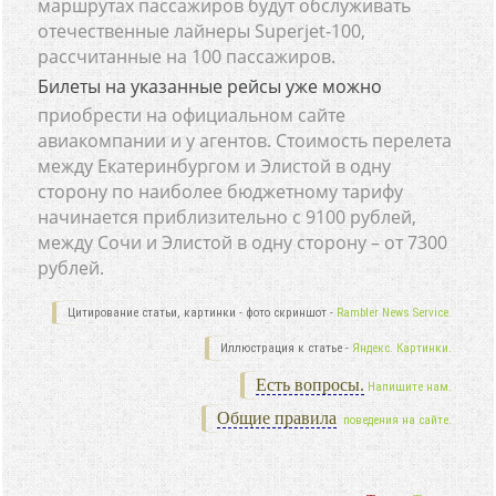
маршрутах пассажиров будут обслуживать
отечественные лайнеры Superjet-100,
рассчитанные на 100 пассажиров.
Билеты на указанные рейсы уже можно
приобрести на официальном сайте
авиакомпании и у агентов. Стоимость перелета
между Екатеринбургом и Элистой в одну
сторону по наиболее бюджетному тарифу
начинается приблизительно с 9100 рублей,
между Сочи и Элистой в одну сторону – от 7300
рублей.
Цитирование статьи, картинки - фото скриншот -
Rambler News Service.
Иллюстрация к статье -
Яндекс. Картинки.
Есть вопросы.
Напишите нам.
Общие правила
поведения на сайте.