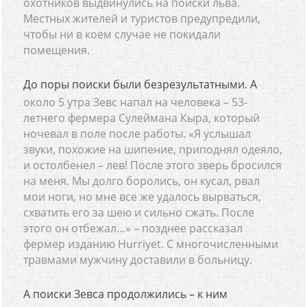
охотников выдвинулись на поиски льва.
Местных жителей и туристов предупредили,
чтобы ни в коем случае не покидали
помещения.
До поры поиски были безрезультатными. А
около 5 утра Зевс напал на человека – 53-
летнего фермера Сулеймана Кыра, который
ночевал в поле после работы. «Я услышал
звуки, похожие на шипение, приподнял одеяло,
и остолбенел – лев! После этого зверь бросился
на меня. Мы долго боролись, он кусал, рвал
мои ноги, но мне все же удалось вырваться,
схватить его за шею и сильно сжать. После
этого он отбежал…» – позднее рассказал
фермер изданию Hurriyet. С многочисленными
травмами мужчину доставили в больницу.
А поиски Зевса продолжились – к ним