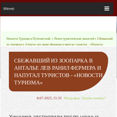
Меню
Новости Туризма и Путешествий.
»
Лента туристических новостей
» Сбежавший
из зоопарка в Анталье лев ранил фермера и напугал туристов - «Новости
Туризма»
СБЕЖАВШИЙ ИЗ ЗООПАРКА В
АНТАЛЬЕ ЛЕВ РАНИЛ ФЕРМЕРА И
НАПУГАЛ ТУРИСТОВ - «НОВОСТИ
ТУРИЗМА»
6-07-2025, 15:35
Митрофан
Нашли ошибку?
Хищника застрелили после ночных