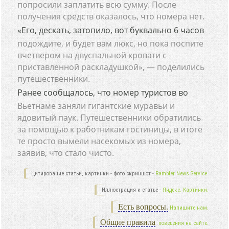
попросили заплатить всю сумму. После
получения средств оказалось, что номера нет.
«Его, дескать, затопило, вот буквально 6 часов
подождите, и будет вам люкс, но пока поспите
вчетвером на двуспальной кровати с
приставленной раскладушкой», — поделились
путешественники.
Ранее сообщалось, что номер туристов во
Вьетнаме заняли гигантские муравьи и
ядовитый паук. Путешественники обратились
за помощью к работникам гостиницы, в итоге
те просто вымели насекомых из номера,
заявив, что стало чисто.
Цитирование статьи, картинки - фото скриншот -
Rambler News Service.
Иллюстрация к статье -
Яндекс. Картинки.
Есть вопросы.
Напишите нам.
Общие правила
поведения на сайте.