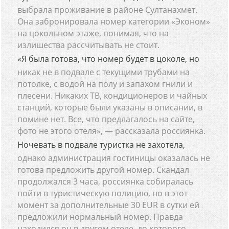
выбрала проживание в районе Султанахмет.
Она забронировала номер категории «Эконом»
на цокольном этаже, понимая, что на
излишества рассчитывать не стоит.
«Я была готова, что номер будет в цоколе, но
никак не в подвале с текущими трубами на
потолке, с водой на полу и запахом гнили и
плесени. Никаких ТВ, кондиционеров и чайных
станций, которые были указаны в описании, в
помине нет. Все, что предлагалось на сайте,
фото не этого отеля», — рассказала россиянка.
Ночевать в подвале туристка не захотела,
однако администрация гостиницы оказалась не
готова предложить другой номер. Скандал
продолжался 3 часа, россиянка собиралась
пойти в туристическую полицию, но в этот
момент за дополнительные 30 EUR в сутки ей
предложили нормальный номер. Правда
находился он в другом отеле, до которого