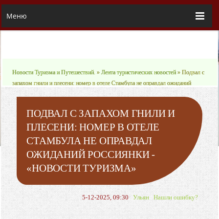
Меню
Новости Туризма и Путешествий.
»
Лента туристических новостей
» Подвал с
запахом гнили и плесени: номер в отеле Стамбула не оправдал ожиданий
россиянки - «Новости Туризма»
ПОДВАЛ С ЗАПАХОМ ГНИЛИ И
ПЛЕСЕНИ: НОМЕР В ОТЕЛЕ
СТАМБУЛА НЕ ОПРАВДАЛ
ОЖИДАНИЙ РОССИЯНКИ -
«НОВОСТИ ТУРИЗМА»
5-12-2025, 09:30
Ульян
Нашли ошибку?