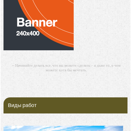
-- Начинайте делать все, что вы можете сделать – и даже то, о чем
можете хотя бы мечтать.
-- Все дело в мыслях. Мысль — начало всего. И мыслями можно
управлять. И поэтому главное дело совершенствования: работать над
мыслями.
-- Идите уверенно по направлению к мечте. Живите той жизнью,
которую вы сами себе придумали.
Виды работ
-- Самое большое богатство — это ум. Самая большая нищета —
глупость. Из всех страхов самый пугающий — самолюбование.
-- Лучшее, что можно сделать с хорошим советом, это пропустить его
мимо ушей. Он никогда не бывает полезен никому, кроме того, кто его