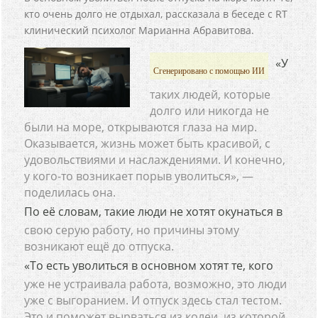
кто очень долго не отдыхал, рассказала в беседе с RT
клинический психолог Марианна Абравитова.
«У
Сгенерировано с помощью ИИ
таких людей, которые
долго или никогда не
были на море, открываются глаза на мир.
Оказывается, жизнь может быть красивой, с
удовольствиями и наслаждениями. И конечно,
у кого-то возникает порыв уволиться», —
поделилась она.
По её словам, такие люди не хотят окунаться в
свою серую работу, но причины этому
возникают ещё до отпуска.
«То есть уволиться в основном хотят те, кого
уже не устраивала работа, возможно, это люди
уже с выгоранием. И отпуск здесь стал тестом.
Это и поможет вырваться из колеи, из которой