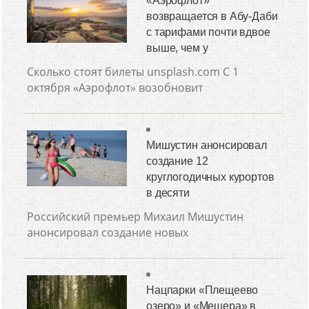
«Аэрофлот»
возвращается в Абу-Даби
с тарифами почти вдвое
выше, чем у
Сколько стоят билеты unsplash.com С 1
октября «Аэрофлот» возобновит
Мишустин анонсировал
создание 12
круглогодичных курортов
в десяти
Российский премьер Михаил Мишустин
анонсировал создание новых
Нацпарки «Плещеево
озеро» и «Мещера» в