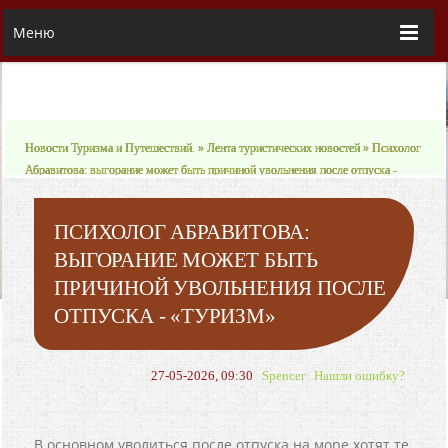
Меню
Новости Туризма и Путешествий.
»
Лента туристических новостей
» Психолог
Абравитова: выгорание может быть причиной увольнения после отпуска -
«Туризм»
ПСИХОЛОГ АБРАВИТОВА:
ВЫГОРАНИЕ МОЖЕТ БЫТЬ
ПРИЧИНОЙ УВОЛЬНЕНИЯ ПОСЛЕ
ОТПУСКА - «ТУРИЗМ»
27-05-2026, 09:30
Spencer
Нашли ошибку?
В основном уволиться после отпуска на море хотят те,