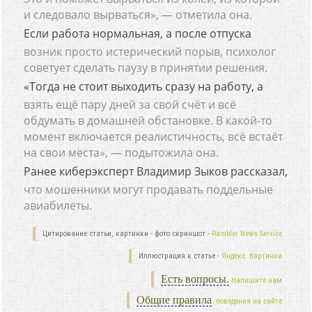
и следовало вырваться», — отметила она.
Если работа нормальная, а после отпуска
возник просто истерический порыв, психолог
советует сделать паузу в принятии решения.
«Тогда не стоит выходить сразу на работу, а
взять ещё пару дней за свой счёт и всё
обдумать в домашней обстановке. В какой-то
момент включается реалистичность, всё встаёт
на свои места», — подытожила она.
Ранее киберэксперт Владимир Зыков рассказал,
что мошенники могут продавать поддельные
авиабилеты.
Цитирование статьи, картинки - фото скриншот -
Rambler News Service.
Иллюстрация к статье -
Яндекс. Картинки.
Есть вопросы.
Напишите нам.
Общие правила
поведения на сайте.