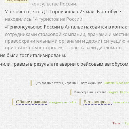
консульстве России.
Уточняется, что ДТП произошло 23 мая. В автобусе
находились 14 туристов из России.
«Генконсульство России в Анталье находится в контакт
сотрудниками страховой компании, врачами и местн
правоохранительными органами и держит ситуацию 
приоритетном контроле», — рассказали дипломаты.
ие были госпитализированы.
учили травмы в результате аварии с рейсовым автобусом
Цитирование статьи, картинки - фото скриншот -
Rambler News Serv
Иллюстрация к статье -
Яндекс. Карти
Общие правила
Есть вопросы.
поведения на сайте.
Напишите 
Теги:
Ту