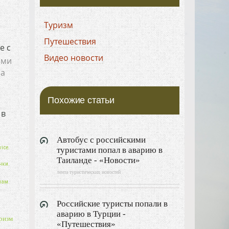
Туризм
Путешествия
е с
Видео новости
ыми
на
Похожие статьи
 в
Автобус с российскими
ice.
туристами попал в аварию в
Таиланде - «Новости»
нки.
лента туристических новостей
нам.
Российские туристы попали в
аварию в Турции -
ризм
«Путешествия»