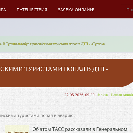
ИРА
ПУТЕШЕСТВИЯ
ЗАЯВКА ОНЛАЙН!
» В Турции автобус с российскими туристами попал в ДТП - «Туризм»
ЙСКИМИ ТУРИСТАМИ ПОПАЛ В ДТП -
27-05-2026, 09:30
Jenkin
Нашли ошиб
ийскими туристами попал в аварию.
Об этом ТАСС рассказали в Генеральном
Gettyimages.ru