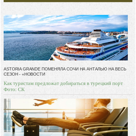
-- Самое большое богатство — это ум. Самая большая нищета —
глупость. Из всех страхов самый пугающий — самолюбование.
-- Лучшее, что можно сделать с хорошим советом, это пропустить его
мимо ушей. Он никогда не бывает полезен никому, кроме того, кто его
дал.
-- Люблю давать советы и очень не люблю, когда их дают мне.
ASTORIA GRANDE ПОМЕНЯЛА СОЧИ НА АНТАЛЬЮ НА ВЕСЬ
СЕЗОН - «НОВОСТИ
Как туристам предложат добираться в турецкий порт
Фото: СК