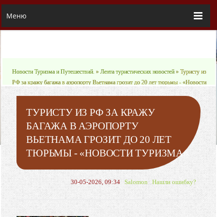
Меню
Новости Туризма и Путешествий.
»
Лента туристических новостей
» Туристу из
РФ за кражу багажа в аэропорту Вьетнама грозит до 20 лет тюрьмы - «Новости
туризма»
ТУРИСТУ ИЗ РФ ЗА КРАЖУ
БАГАЖА В АЭРОПОРТУ
ВЬЕТНАМА ГРОЗИТ ДО 20 ЛЕТ
ТЮРЬМЫ - «НОВОСТИ ТУРИЗМА»
30-05-2026, 09:34
Salomon
Нашли ошибку?