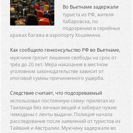
Во Вьетнаме задержали
туриста из РФ, жителя
Хабаровска, по
подозрению в серийных
кражах багажа в аэропорту Хошимина.
Как сообщило генконсульство РФ во Вьетнаме,
мужчине грозит лишение свободы на срок от
трёх до 20 лет. Мера наказания в местном
уголовном законодательстве зависит от
итоговой суммы причиненного ущерба.
Следствие считает, что подозреваемый
использовал постоянную схему: прилетал из
Таиланда без личных вещей и забирал чужие
чемоданы с ленты выдачи. Полиция начала
расследование после заявлений от туристов из
Тайваня и Австралии. Мужчину задержали во