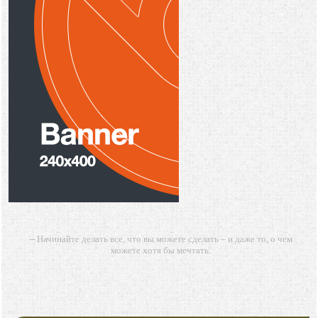
-- Начинайте делать все, что вы можете сделать – и даже то, о чем
можете хотя бы мечтать.
-- Все дело в мыслях. Мысль — начало всего. И мыслями можно
управлять. И поэтому главное дело совершенствования: работать над
мыслями.