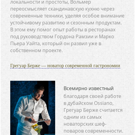
локальности и простоты, Вольмер
переосмысляет скандинавскую кухню через
современные техники, уделяя особое внимание
устойчивому развитию и сезонным продуктам.
В этом ему помог опыт работы в ресторанах
под руководством Гордона Рамзии и Марко
Пьера Уайта, который он развил уже в
собственном проекте.
Грегуар Берже — новатор современной гастрономии
Всемирно известный
благодаря своей работе
в дубайском Ossiano,
Грегуар Берже считается
одним из самых
новаторских шеф-
поваров современности.