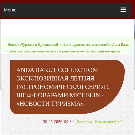
Меню
Новости Туризма и Путешествий.
»
Лента туристических новостей
» Anda Barut
Collection: эксклюзивная летняя гастрономическая серия с шеф-поварами
Michelin - «Новости туризма»
ANDA BARUT COLLECTION:
ЭКСКЛЮЗИВНАЯ ЛЕТНЯЯ
ГАСТРОНОМИЧЕСКАЯ СЕРИЯ С
ШЕФ-ПОВАРАМИ MICHELIN -
«НОВОСТИ ТУРИЗМА»
30-05-2026, 09:34
Всеслава
Нашли ошибку?