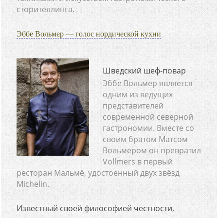
сторителлинга.
Эббе Вольмер — голос нордической кухни
Шведский шеф-повар
Эббе Вольмер является
одним из ведущих
представителей
современной северной
гастрономии. Вместе со
своим братом Матсом
Вольмером он превратил
Vollmers в первый
ресторан Мальмё, удостоенный двух звёзд
Michelin.
Известный своей философией честности,