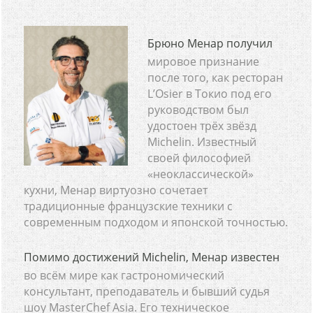
Брюно Менар получил
мировое признание
после того, как ресторан
L’Osier в Токио под его
руководством был
удостоен трёх звёзд
Michelin. Известный
своей философией
«неоклассической»
кухни, Менар виртуозно сочетает
традиционные французские техники с
современным подходом и японской точностью.
Помимо достижений Michelin, Менар известен
во всём мире как гастрономический
консультант, преподаватель и бывший судья
шоу MasterChef Asia. Его техническое