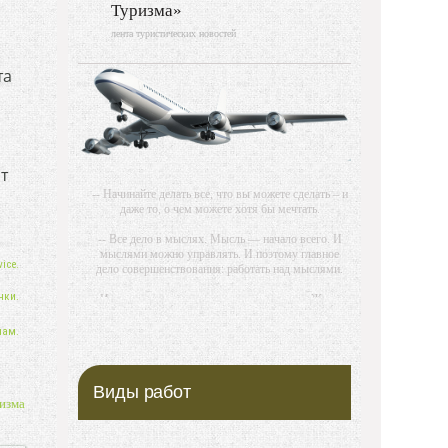
Туризма»
лента туристических новостей
та
т
-- Начинайте делать все, что вы можете сделать – и
даже то, о чем можете хотя бы мечтать.
-- Все дело в мыслях. Мысль — начало всего. И
мыслями можно управлять. И поэтому главное
ice.
дело совершенствования: работать над мыслями.
нки.
-- Идите уверенно по направлению к мечте. Живите
той жизнью, которую вы сами себе придумали.
нам.
-- Самое большое богатство — это ум. Самая
большая нищета — глупость. Из всех страхов
самый пугающий — самолюбование.
Виды работ
изма
-- Лучшее, что можно сделать с хорошим советом,
это пропустить его мимо ушей. Он никогда не
бывает полезен никому, кроме того, кто его дал.