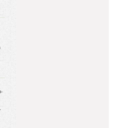
в
з-
,