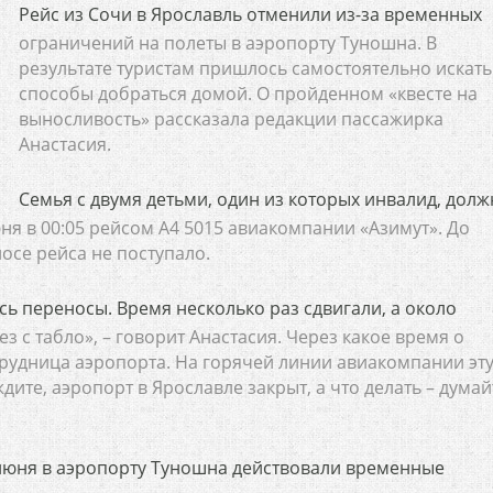
Рейс из Сочи в Ярославль отменили из-за временных
ограничений на полеты в аэропорту Туношна. В
результате туристам пришлось самостоятельно искать
способы добраться домой. О пройденном «квесте на
выносливость» рассказала редакции пассажирка
Анастасия.
Семья с двумя детьми, один из которых инвалид, долж
ня в 00:05 рейсом А4 5015 авиакомпании «Азимут». До
осе рейса не поступало.
сь переносы. Время несколько раз сдвигали, а около
з с табло», – говорит Анастасия. Через какое время о
рудница аэропорта. На горячей линии авиакомпании эт
ите, аэропорт в Ярославле закрыт, а что делать – думай
 июня в аэропорту Туношна действовали временные