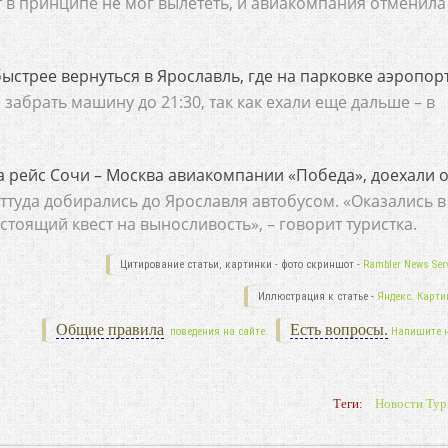
 в принципе не мог вылететь, и авиакомпания отменила
ыстрее вернуться в Ярославль, где на парковке аэропор
абрать машину до 21:30, так как ехали еще дальше – в
а рейс Сочи – Москва авиакомпании «Победа», доехали о
ттуда добирались до Ярославля автобусом. «Оказались в
стоящий квест на выносливость», – говорит туристка.
Цитирование статьи, картинки - фото скриншот -
Rambler News Serv
Иллюстрация к статье -
Яндекс. Карти
Общие правила
Есть вопросы.
поведения на сайте.
Напишите 
Теги:
Новости Тур