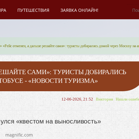
ИРА
ПУТЕШЕСТВИЯ
ЗАЯВКА ОНЛАЙН!
» «Рейс отменен, а дальше решайте сами»: туристы добирались домой через Москву на 
РЕШАЙТЕ САМИ»: ТУРИСТЫ ДОБИРАЛИСЬ
ТОБУСЕ - «НОВОСТИ ТУРИЗМА»
12-06-2026, 21:52
Виктория
Нашли ошиб
нулся «квестом на выносливость»
magnific.com