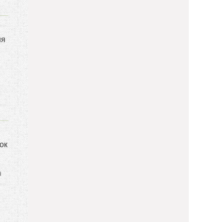
ия
ок
а