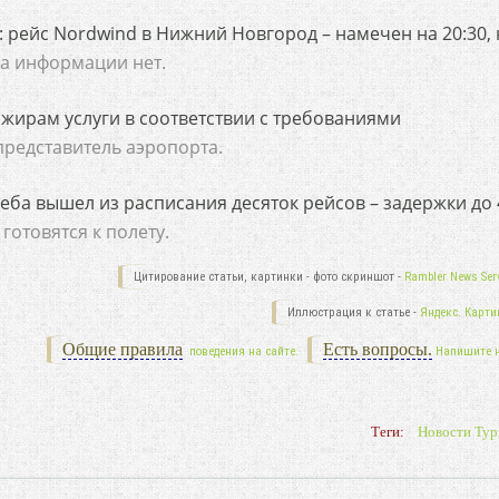
а: рейс Nordwind в Нижний Новгород – намечен на 20:30,
ка информации нет.
жирам услуги в соответствии с требованиями
представитель аэропорта.
еба вышел из расписания десяток рейсов – задержки до 
готовятся к полету.
Цитирование статьи, картинки - фото скриншот -
Rambler News Serv
Иллюстрация к статье -
Яндекс. Карти
Общие правила
Есть вопросы.
поведения на сайте.
Напишите 
Теги:
Новости Тур