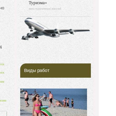
Туризма»
 но
лента туристических новостей
4
ice.
Виды работ
нки.
нам.
изма