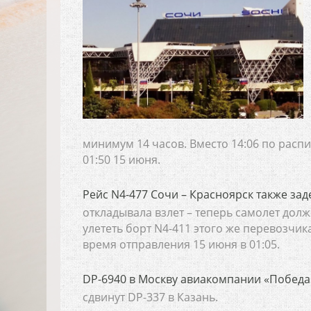
минимум 14 часов. Вместо 14:06 по расп
01:50 15 июня.
Рейс N4-477 Сочи – Красноярск также за
откладывала взлет – теперь самолет долж
улететь борт N4-411 этого же перевозчик
время отправления 15 июня в 01:05.
DP-6940 в Москву авиакомпании «Победа» 
сдвинут DP-337 в Казань.