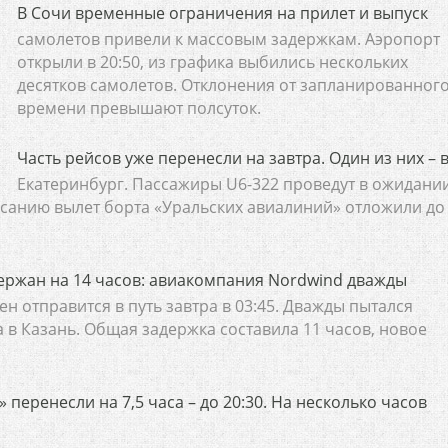
В Сочи временные ограничения на прилет и выпуск
самолетов привели к массовым задержкам. Аэропорт
открыли в 20:50, из графика выбились нескольких
десятков самолетов. Отклонения от запланированног
времени превышают полсуток.
Часть рейсов уже перенесли на завтра. Один из них – 
Екатеринбург. Пассажиры U6-322 проведут в ожидани
исанию вылет борта «Уральских авиалиний» отложили до
держан на 14 часов: авиакомпания Nordwind дважды
ен отправится в путь завтра в 03:45. Дважды пытался
а в Казань. Общая задержка составила 11 часов, новое
перенесли на 7,5 часа – до 20:30. На несколько часов