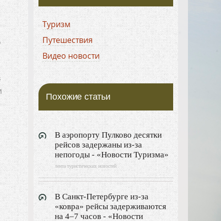
Туризм
Путешествия
о
Видео новости
в
и
Похожие статьи
В аэропорту Пулково десятки
рейсов задержаны из-за
непогоды - «Новости Туризма»
лента туристических новостей
В Санкт-Петербурге из-за
«ковра» рейсы задерживаются
на 4–7 часов - «Новости