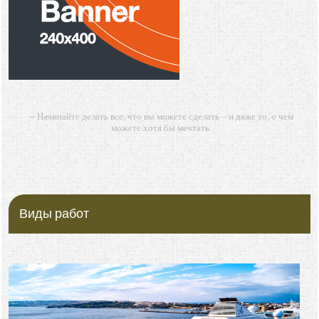
-- Начинайте делать все, что вы можете сделать – и даже то, о чем
можете хотя бы мечтать.
-- Все дело в мыслях. Мысль — начало всего. И мыслями можно
управлять. И поэтому главное дело совершенствования: работать над
мыслями.
-- Идите уверенно по направлению к мечте. Живите той жизнью,
которую вы сами себе придумали.
Виды работ
-- Самое большое богатство — это ум. Самая большая нищета —
глупость. Из всех страхов самый пугающий — самолюбование.
-- Лучшее, что можно сделать с хорошим советом, это пропустить его
мимо ушей. Он никогда не бывает полезен никому, кроме того, кто его
дал.
-- Люблю давать советы и очень не люблю, когда их дают мне.