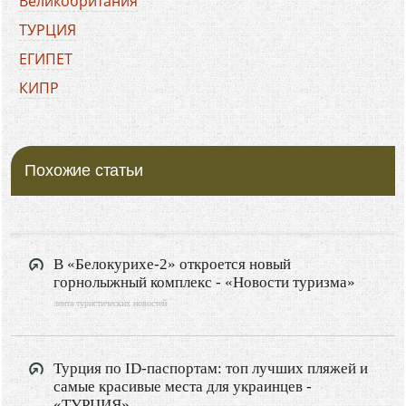
Великобритания
ТУРЦИЯ
ЕГИПЕТ
КИПР
ХОРВАТИЯ
БОЛГАРИЯ
Похожие статьи
ГРЕЦИЯ
ЧЕРНОГОРИЯ
ИТАЛИЯ
ФРАНЦИЯ
В «Белокурихе-2» откроется новый
горнолыжный комплекс - «Новости туризма»
ИСПАНИЯ
лента туристических новостей
ПОЛЬША
РОССИЯ
Турция по ID-паспортам: топ лучших пляжей и
Туризм
самые красивые места для украинцев -
«ТУРЦИЯ»