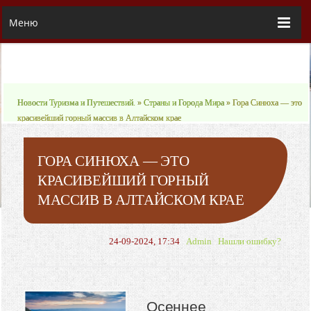
Меню
Новости Туризма и Путешествий.
»
Страны и Города Мира
» Гора Синюха — это
красивейший горный массив в Алтайском крае
ГОРА СИНЮХА — ЭТО
КРАСИВЕЙШИЙ ГОРНЫЙ
МАССИВ В АЛТАЙСКОМ КРАЕ
24-09-2024, 17:34
Admin
Нашли ошибку?
Осеннее