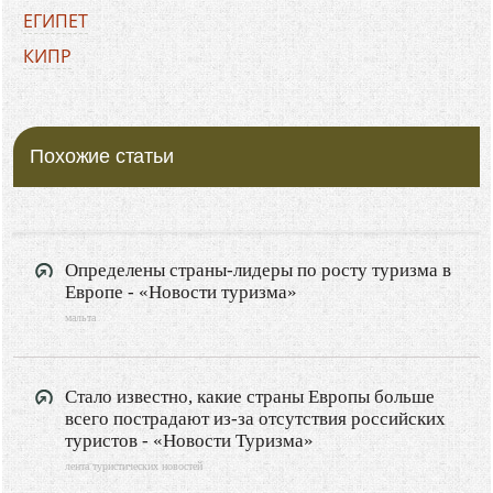
ЕГИПЕТ
КИПР
ХОРВАТИЯ
БОЛГАРИЯ
Похожие статьи
ГРЕЦИЯ
ЧЕРНОГОРИЯ
ИТАЛИЯ
ФРАНЦИЯ
Определены страны-лидеры по росту туризма в
Европе - «Новости туризма»
ИСПАНИЯ
мальта
ПОЛЬША
РОССИЯ
Стало известно, какие страны Европы больше
Туризм
всего пострадают из-за отсутствия российских
туристов - «Новости Туризма»
Путешествия
лента туристических новостей
Видео новости