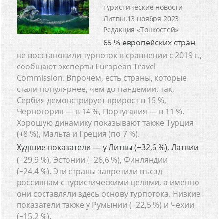
туристические новости
Литвы.13 ноября 2023
Редакция «Тонкостей»
65 % европейских стран
не восстановили турпоток в сравнении с 2019 г.,
сообщают эксперты European Travel
Commission. Впрочем, есть страны, которые
стали популярнее, чем до пандемии: так,
Сербия демонстрирует прирост в 15 %,
Черногория — в 14 %, Португалия — в 11 %.
Хорошую динамику показывают также Турция
(+8 %), Мальта и Греция (по 7 %).
Худшие показатели — у Литвы (−32,6 %), Латвии
(−29,9 %), Эстонии (−26,6 %), Финляндии
(−24,4 %). Эти страны запретили въезд
россиянам с туристическими целями, а именно
они составляли здесь основу турпотока. Низкие
показатели также у Румынии (−22,5 %) и Чехии
(−15,2 %).