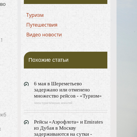
ево
Туризм
Путешествия
Видео новости
81
Похожие статьи
6 мая в Шереметьево
задержано или отменено
множество рейсов - «Туризм»
лента туристических новостей
ужб
Рейсы «Аэрофлота» и Emirates
из Дубая в Москву
х
задерживаются на сутки -