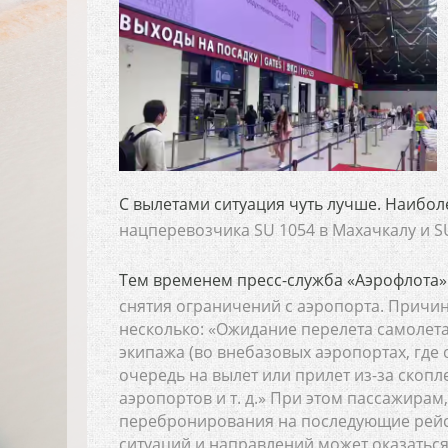
С вылетами ситуация чуть лучше. Наибол
нацперевозчика SU 1054 в Махачкалу и SU
Тем временем пресс-служба «Аэрофлота»
снятия ограничений с аэропорта. Причин
несколько: «Ожидание перелета самолет
экипажа (во внебазовых аэропортах, где
очередь на вылет или прилет из-за скопл
аэропортов и т. д.» При этом пассажирам
перебронирования на последующие рейсы
ситуаций и направлений может оказатьс