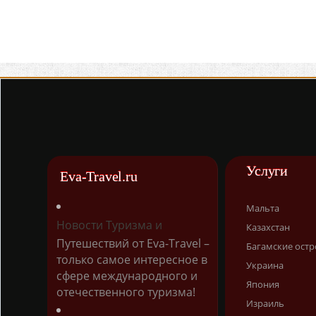
Услуги
Eva-Travel.ru
Мальта
Новости Туризма и
Казахстан
Путешествий от Eva-Travel –
Багамские остр
только самое интересное в
Украина
сфере международного и
Япония
отечественного туризма!
Израиль