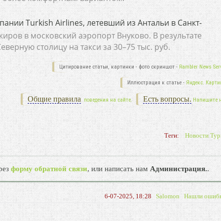
нии Turkish Airlines, летевший из Антальи в Санкт-
жиров в московский аэропорт Внуково. В результате
верную столицу на такси за 30–75 тыс. руб.
Цитирование статьи, картинки - фото скриншот -
Rambler News Serv
Иллюстрация к статье -
Яндекс. Карти
Общие правила
Есть вопросы.
поведения на сайте.
Напишите 
Теги:
Новости Тур
рез
форму обратной связи
, или написать нам
Администрация.
.
6-07-2025, 18:28
Salomon
Нашли ошиб