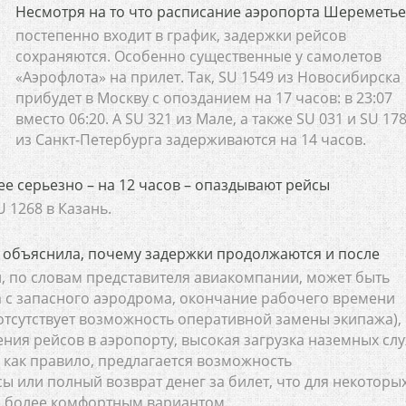
Несмотря на то что расписание аэропорта Шереметь
постепенно входит в график, задержки рейсов
сохраняются. Особенно существенные у самолетов
«Аэрофлота» на прилет. Так, SU 1549 из Новосибирска
прибудет в Москву с опозданием на 17 часов: в 23:07
вместо 06:20. А SU 321 из Мале, а также SU 031 и SU 17
из Санкт-Петербурга задерживаются на 14 часов.
ее серьезно – на 12 часов – опаздывают рейсы
 1268 в Казань.
 объяснила, почему задержки продолжаются и после
, по словам представителя авиакомпании, может быть
а с запасного аэродрома, окончание рабочего времени
 отсутствует возможность оперативной замены экипажа),
ения рейсов в аэропорту, высокая загрузка наземных сл
, как правило, предлагается возможность
 или полный возврат денег за билет, что для некоторы
я более комфортным вариантом.