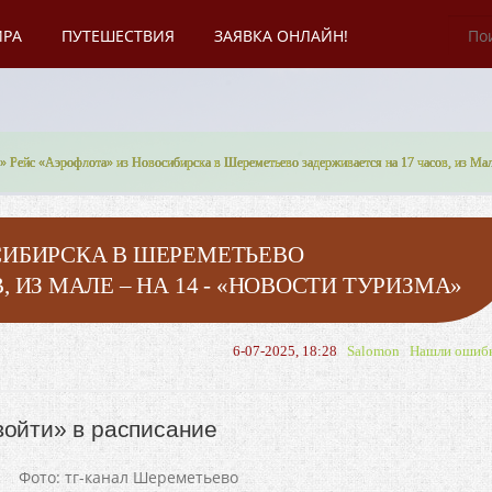
ИРА
ПУТЕШЕСТВИЯ
ЗАЯВКА ОНЛАЙН!
» Рейс «Аэрофлота» из Новосибирска в Шереметьево задерживается на 17 часов, из Мал
СИБИРСКА В ШЕРЕМЕТЬЕВО
 ИЗ МАЛЕ – НА 14 - «НОВОСТИ ТУРИЗМА»
6-07-2025, 18:28
Salomon
Нашли ошиб
войти» в расписание
Фото: тг-канал Шереметьево