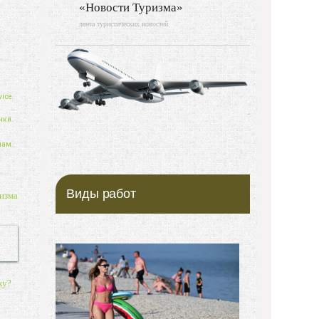
«Новости Туризма»
лента туристических новостей
ice.
нки.
нам.
Виды работ
изма
ку?