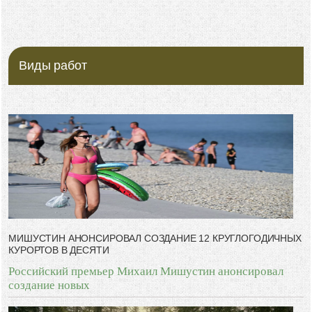
-- Все дело в мыслях. Мысль — начало всего. И мыслями можно
управлять. И поэтому главное дело совершенствования: работать над
мыслями.
-- Идите уверенно по направлению к мечте. Живите той жизнью,
которую вы сами себе придумали.
Виды работ
-- Самое большое богатство — это ум. Самая большая нищета —
глупость. Из всех страхов самый пугающий — самолюбование.
-- Лучшее, что можно сделать с хорошим советом, это пропустить его
мимо ушей. Он никогда не бывает полезен никому, кроме того, кто его
дал.
-- Люблю давать советы и очень не люблю, когда их дают мне.
МИШУСТИН АНОНСИРОВАЛ СОЗДАНИЕ 12 КРУГЛОГОДИЧНЫХ
КУРОРТОВ В ДЕСЯТИ
Российский премьер Михаил Мишустин анонсировал
создание новых