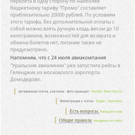
перелета в одну сторону по наиболее
бюджетному тарифу "Промо" составляет
приблизительно 20000 рублей. По условиям
этого тарифа, без дополнительной оплаты с
собой можно взять ручную кладь весом до 10
килограммов, возможностей для возврата и
обмена билетов нет, питание также не
предусмотрено.
Напомним, что с 24 июля авиакомпания
"Уральские авиалинии" уже запустила рейсы в
Геленджик из московского аэропорта
Домодедово.
Цитирование статьи, картинки - фото скриншот -
Rambler News Service.
Иллюстрация к статье -
Яндекс. Картинки.
Есть вопросы.
Напишите нам.
Общие правила
поведения на сайте.