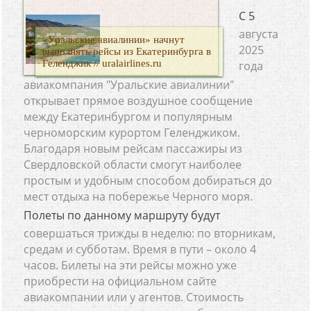
C 5
августа
«Уральские авиалинии» начнут
2025
выполнять рейсы из Екатеринбурга в
Геленджик // uralairlines.ru
года
авиакомпания "Уральские авиалинии"
открывает прямое воздушное сообщение
между Екатеринбургом и популярным
черноморским курортом Геленджиком.
Благодаря новым рейсам пассажиры из
Свердловской области смогут наиболее
простым и удобным способом добираться до
мест отдыха на побережье Черного моря.
Полеты по данному маршруту будут
совершаться трижды в неделю: по вторникам,
средам и субботам. Время в пути – около 4
часов. Билеты на эти рейсы можно уже
приобрести на официальном сайте
авиакомпании или у агентов. Стоимость